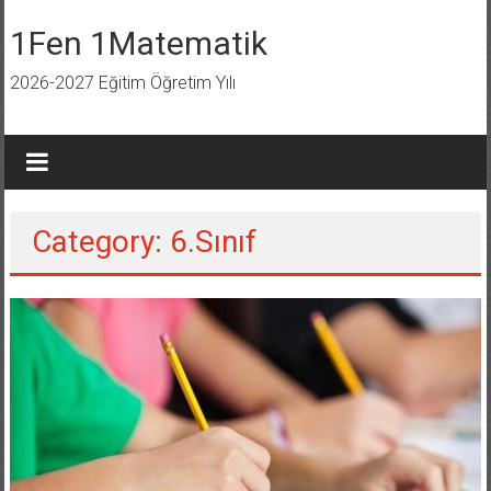
İçeriğe
geç
1Fen 1Matematik
2026-2027 Eğitim Öğretim Yılı
Category: 6.Sınıf