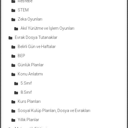
Resfebe
STEM
Zeka Oyunları
Akıl Yürütme ve İşlem Oyunları
Evrak Dosya Tutanaklar
Belirli Gün ve Haftalar
BEP
Günlük Planlar
Konu Anlatımı
5.Sınıf
8.Sınıf
Kurs Planları
Sosyal Kulüp Planları, Dosya ve Evrakları
Yıllık Planlar