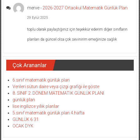
merve
-
2026-2027 Ortaokul Matematik Günlük Plan
29 Eylül 2025
toplu olarak paylaştığınız için teşekkür ederim diğer sınıfların
planları da güncel olsa çok sevinirim emeğinize sağlık
Çok Arananlar
6.sınıf matematik günlük plan
Verileri sütun daire veya çizgi grafiği ile göste
8. SINIF 2. DÖNEM MATEMATİK GÜNLÜK PLANI
günlük plan
lise ingilizce yıllık planlar
5.sınıf matematik günlük plan 4.hafta
GÜNLÜK 6 31
OCAK DYK