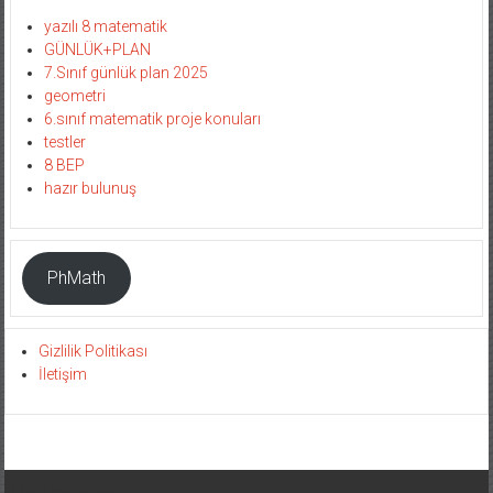
yazılı 8 matematik
GÜNLÜK+PLAN
7.Sınıf günlük plan 2025
geometri
6.sınıf matematik proje konuları
testler
8 BEP
hazır bulunuş
PhMath
Gizlilik Politikası
İletişim
1fen1mat.com