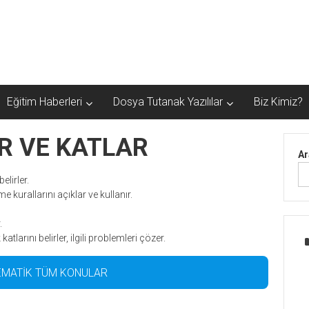
Eğitim Haberleri
Dosya Tutanak Yazılılar
Biz Kimiz?
AR VE KATLAR
Ar
elirler.
me kurallarını açıklar ve kullanır.
.
atlarını belirler, ilgili problemleri çözer.
TEMATİK TÜM KONULAR