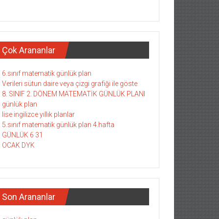
Çok Arananlar
6.sınıf matematik günlük plan
Verileri sütun daire veya çizgi grafiği ile göste
8. SINIF 2. DÖNEM MATEMATİK GÜNLÜK PLANI
günlük plan
lise ingilizce yıllık planlar
5.sınıf matematik günlük plan 4.hafta
GÜNLÜK 6 31
OCAK DYK
Son Arananlar