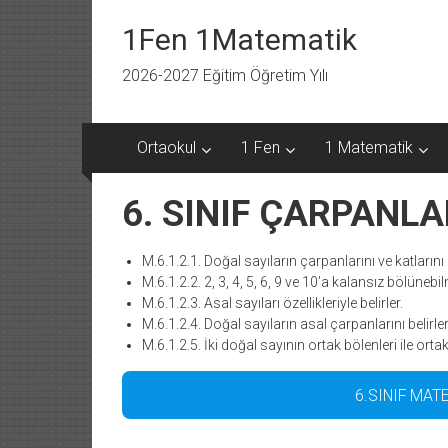
İçeriğe
geç
1Fen 1Matematik
2026-2027 Eğitim Öğretim Yılı
Ortaokul
1 Fen
1 Matematik
6. SINIF ÇARPANL
M.6.1.2.1. Doğal sayıların çarpanlarını ve katlarını b
M.6.1.2.2. 2, 3, 4, 5, 6, 9 ve 10’a kalansız bölünebil
M.6.1.2.3. Asal sayıları özellikleriyle belirler.
M.6.1.2.4. Doğal sayıların asal çarpanlarını belirler
M.6.1.2.5. İki doğal sayının ortak bölenleri ile ortak k
6.SINIF MA