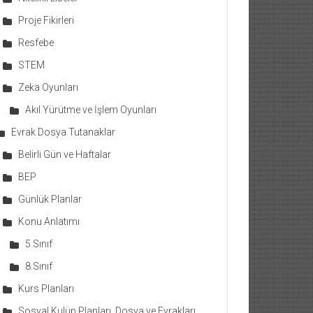
Proje Fikirleri
Resfebe
STEM
Zeka Oyunları
Akıl Yürütme ve İşlem Oyunları
Evrak Dosya Tutanaklar
Belirli Gün ve Haftalar
BEP
Günlük Planlar
Konu Anlatımı
5.Sınıf
8.Sınıf
Kurs Planları
Sosyal Kulüp Planları, Dosya ve Evrakları