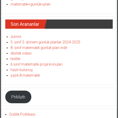
matematik+günlük+plan
Son Arananlar
zümre
5 .sınıf 2. dönem günlük planlar 2024-2025
8. sınıf matematik günlük plan indir
destek odası
testler
6.sınıf matematik proje konuları
hazır bulunuş
yazılı 8 matematik
PhMath
Gizlilik Politikası