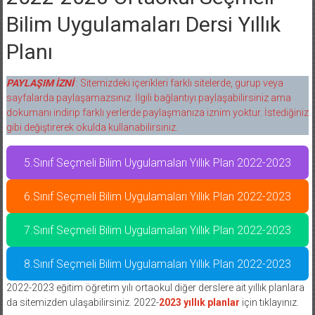
Bilim Uygulamaları Dersi Yıllık
Planı
PAYLAŞIM İZNİ
: Sitemizdeki içerikleri farklı sitelerde, gurup veya
sayfalarda paylaşamazsınız. İlgili bağlantıyı paylaşabilirsiniz ama
dokumanı indirip farklı yerlerde paylaşmanıza iznim yoktur. İstediğiniz
gibi değiştirerek okulda kullanabilirsiniz.
5.Sınıf Seçmeli Bilim Uygulamaları Yıllık Plan 2022-2023
6.Sınıf Seçmeli Bilim Uygulamaları Yıllık Plan 2022-2023
7.Sınıf Seçmeli Bilim Uygulamaları Yıllık Plan 2022-2023
8.Sınıf Seçmeli Bilim Uygulamaları Yıllık Plan 2022-2023
2022-2023 eğitim öğretim yılı ortaokul diğer derslere ait yıllık planlara
da sitemizden ulaşabilirsiniz. 2022-
2023 yıllık planlar
için tıklayınız.