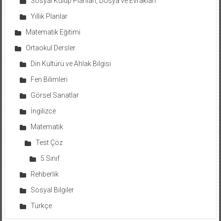
Sosyal Kulüp Planları, Dosya ve Evrakları
Yıllık Planlar
Matematik Eğitimi
Ortaokul Dersler
Din Kültürü ve Ahlak Bilgisi
Fen Bilimleri
Görsel Sanatlar
İngilizce
Matematik
Test Çöz
5.Sınıf
Rehberlik
Sosyal Bilgiler
Türkçe