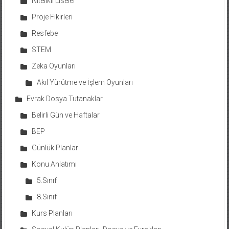
Nitelikli Liseler
Proje Fikirleri
Resfebe
STEM
Zeka Oyunları
Akıl Yürütme ve İşlem Oyunları
Evrak Dosya Tutanaklar
Belirli Gün ve Haftalar
BEP
Günlük Planlar
Konu Anlatımı
5.Sınıf
8.Sınıf
Kurs Planları