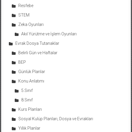
Resfebe
STEM
Zeka Oyunları
Akıl Yürütme ve İşlem Oyunları
Evrak Dosya Tutanaklar
Belirli Gün ve Haftalar
BEP
Günlük Planlar
Konu Anlatımı
5.Sınıf
8.Sınıf
Kurs Planları
Sosyal Kulüp Planları, Dosya ve Evrakları
Yıllık Planlar