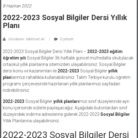
8 Haziran 2022
2022-2023 Sosyal Bilgiler Dersi Yıllık
Planı
Gönderen: Mehmet Ali
0 yorum
2022-2023 Sosyal Bilgiler Dersi Yıllık Planı –
2022-2023 eğitim
öğretim yılı
Sosyal Bilgiler 36 haftalık güncel müfredatla okutulacak
ortaokul yıllık planlarına sitemizden ulaşabilirsiniz. Sosyal Bilgiler
dersi konu ve kazanımları ile
2022-2023
Sosyal Bilgiler
yıllık
plan
larımızı rahatlıkla kullanabilirsiniz. Talim Terbiye kurulu öğretim
programı çerçevesinde hazırlanan yıllık planlarımızı sayfadan
indirebilirsiniz.
2022-2023
Sosyal Bilgiler
yıllık planları
mızı sınıf düzeylerinde ayrı
konu içerisinde sizlerle paylaşacağız. Aşağıdaki butonlardan sınıf
düzeyindeki indirme adreslerine giderek 2022-2023
Sosyal Bilgiler
Yıllık Planlarına ulaşabilirsiniz.
2022-2023 Sosyal Bilgiler Dersi