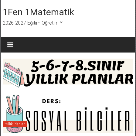
İçeriğe
geç
1Fen 1Matematik
2026-2027 Eğitim Öğretim Yılı
Yıllık Planlar