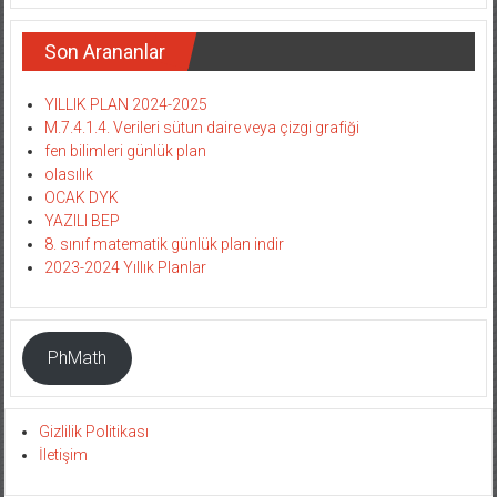
Son Arananlar
YILLIK PLAN 2024-2025
M.7.4.1.4. Verileri sütun daire veya çizgi grafiği
fen bilimleri günlük plan
olasılık
OCAK DYK
YAZILI BEP
8. sınıf matematik günlük plan indir
2023-2024 Yıllık Planlar
PhMath
Gizlilik Politikası
İletişim