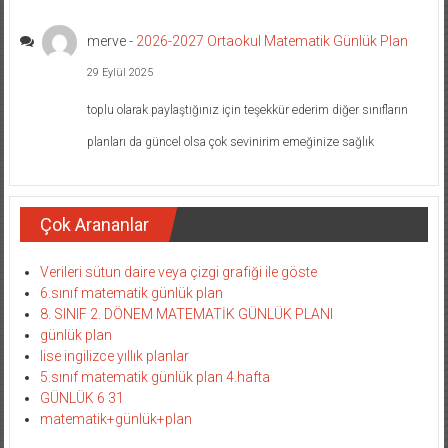
merve
-
2026-2027 Ortaokul Matematik Günlük Plan
29 Eylül 2025
toplu olarak paylaştığınız için teşekkür ederim diğer sınıfların
planları da güncel olsa çok sevinirim emeğinize sağlık
Çok Arananlar
Verileri sütun daire veya çizgi grafiği ile göste
6.sınıf matematik günlük plan
8. SINIF 2. DÖNEM MATEMATİK GÜNLÜK PLANI
günlük plan
lise ingilizce yıllık planlar
5.sınıf matematik günlük plan 4.hafta
GÜNLÜK 6 31
matematik+günlük+plan