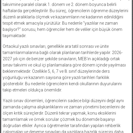
takvimine paralel olarak 1. dönem ve 2. dönem boyunca belirli
haftalarda gerçekleştirilir. Bu süreç, öğrencilerin öğrenme düzeylerini
düzenli aralıklarla ölçmek ve kazanımların ne kadarının edinildiğini
tespit etmek amacıyla yürütülür. Bu nedenle “yazılılar ne zaman
başlıyor?” sorusu, hem öğrenciler hem de veliler için büyük önem
taşımaktadır.
Ortaokul yazılı sınavları, genellikle ara tatil sonrası ve ünite
tamamlanmalarına bağlı olarak planlanan tarihlerde yapılır. 2026-
2027 yılı için de benzer şekilde sınavların, MEB’in açıkladığı ortak
sınav takvimi ve okul içi planlamalara göre dönem içinde yayılması
beklenmektedir. Özellikle 5, 6, 7 ve 8. sınıf düzeylerinde ders
yoğunluğu ve kazanım sayısına göre yazılı tarihleri farklılık
gösterebilir. Bu nedenle öğrencilerin kendi okullarının duyurularını
takip etmeleri oldukça önemlidir.
Yazılı sınav dönemleri, öğrencilerin sadece bilgi düzeyini değil aynı
zamanda çalışma alışkanlıklarını ve zaman yönetimi becerilerini de
ölçen kritik süreçlerdir. Düzenli tekrar yapmak, konu eksiklerini
tamamlamak ve örnek sorular çözmek bu dönemde başarıyı
doğrudan etkiler. Ayrıca öğretmenler tarafından yapılan rehberlik
çalışmaları ve deneme sınavları da yazılılara hazırlık sürecini daha