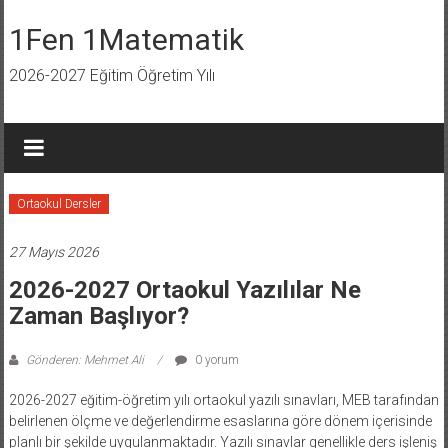
İçeriğe
geç
1Fen 1Matematik
2026-2027 Eğitim Öğretim Yılı
Ortaokul Dersler
27 Mayıs 2026
2026-2027 Ortaokul Yazılılar Ne
Zaman Başlıyor?
Gönderen: Mehmet Ali
0 yorum
2026-2027 eğitim-öğretim yılı ortaokul yazılı sınavları, MEB tarafından
belirlenen ölçme ve değerlendirme esaslarına göre dönem içerisinde
planlı bir şekilde uygulanmaktadır. Yazılı sınavlar genellikle ders işleniş