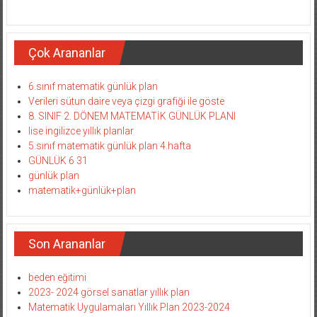
Çok Arananlar
6.sınıf matematik günlük plan
Verileri sütun daire veya çizgi grafiği ile göste
8. SINIF 2. DÖNEM MATEMATİK GÜNLÜK PLANI
lise ingilizce yıllık planlar
5.sınıf matematik günlük plan 4.hafta
GÜNLÜK 6 31
günlük plan
matematik+günlük+plan
Son Arananlar
beden eğitimi
2023- 2024 görsel sanatlar yıllık plan
Matematik Uygulamaları Yıllık Plan 2023-2024