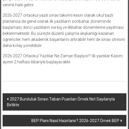
verimli hale getirir.
2026-2027 ortaokul yazılı sınav takvimi kesin olarak okul bazlı
planlansa da genel olarak ilk yazılıların sonbahar döneminde
başlaması, ikinci yazılıların ise kış ve ilkbahar dönemlerine yayılması
beklenmektedir. Bu süreçte düzenli çalışma alışkanlığı kazanan
öğrenciler, hem akademik başarılarını artırabilir hem de sınav stresini
daha kolay yönetebilir.
2026-2027 Ortaokul Yazılılar Ne Zaman Başlıyor? İlk yazılılar Kasım
ayının 2.haftası itibariyle başlayacaktır.
Yazı
2027 Bursluluk Sınavı Taban Puanları Örnek Net Sayılarıyla
Birlikte
dolaşımı
BEP Planı Nasıl Hazırlanır? 2026-2027 Örnek BEP