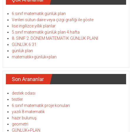
6.sınıf matematik günlük plan
Verileri sütun daire veya çizgi grafiği ile göste
lise ingilizce yıllık planlar
5.sınıf matematik günlük plan 4.hafta
8. SINIF 2. DÖNEM MATEMATİK GÜNLÜK PLANI
GÜNLÜK 6 31
günlük plan
matematik+günlük+plan
Son Arananlar
destek odası
testler
6.sınıf matematik proje konuları
yazılı 8 matematik
hazır bulunuş
geometri
GÜNLÜK+PLAN