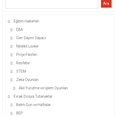
Ara
Eğitim Haberleri
EBA
Geri Sayım Sayacı
Nitelikli Liseler
Proje Fikirleri
Resfebe
STEM
Zeka Oyunları
Akıl Yürütme ve İşlem Oyunları
Evrak Dosya Tutanaklar
Belirli Gün ve Haftalar
BEP