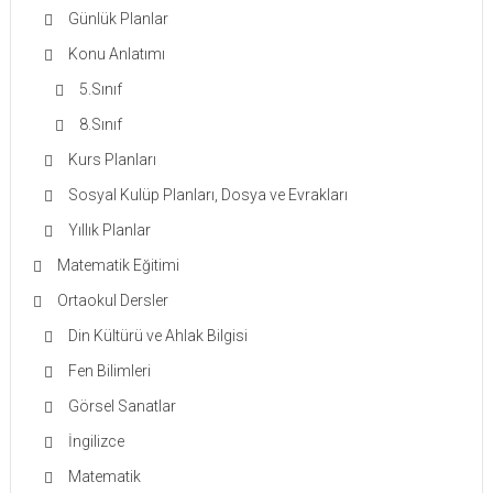
Günlük Planlar
Konu Anlatımı
5.Sınıf
8.Sınıf
Kurs Planları
Sosyal Kulüp Planları, Dosya ve Evrakları
Yıllık Planlar
Matematik Eğitimi
Ortaokul Dersler
Din Kültürü ve Ahlak Bilgisi
Fen Bilimleri
Görsel Sanatlar
İngilizce
Matematik