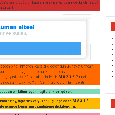
a oranı olduğu dikkate alınarak işareti üzerinde durulmaz. c)
rarlanılır.
eceden bir bilinmeyenli eşitsizlik içeren günlük hayat Örneğin
durumlarına uygun matematik cümleleri yazar.
e, eşitsizlik x ? 3 olarak belirtilebilir.
M.8.2.3.2.
Birinci
gösterir. x ? -1, -3 ? t < 7, a < 1 gibi durumlar inceletilir.
eceden bir bilinmeyenli eşitsizlikleri çözer.
narortay, açıortay ve yüksekliği inşa eder. M.8.3.1.2.
le üçüncü kenarının uzunluğunu ilişkilendirir.