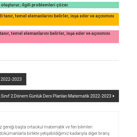
 oluşturur; ilgili problemleri çözer.
i tanır, temel elemanlarını belirler, inşa eder ve açınımını
tanır, temel elemanlarını belirler, inşa eder ve açınımını
k 2022-2023
.Sınıf 2.Dönem Günlük Ders Planları Matematik 2022-2023
gereği başta ortaokul matematik ve fen bilimleri
dokümanlarla birlikte yetişebildiğimiz kadarıyla diğer branş