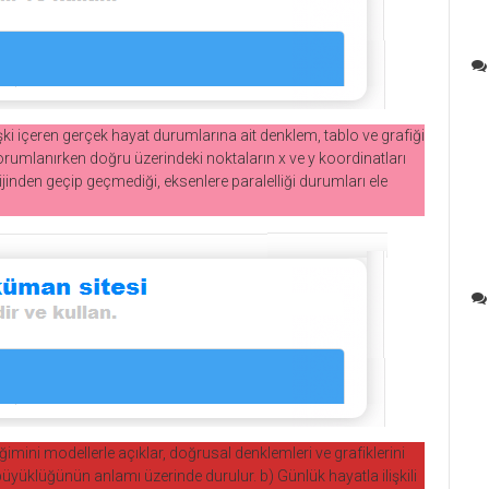
şki içeren gerçek hayat durumlarına ait denklem, tablo ve grafiği
rumlanırken doğru üzerindeki noktaların x ve y koordinatları
rijinden geçip geçmediği, eksenlere paralelliği durumları ele
imini modellerle açıklar, doğrusal denklemleri ve grafiklerini
e büyüklüğünün anlamı üzerinde durulur. b) Günlük hayatla ilişkili