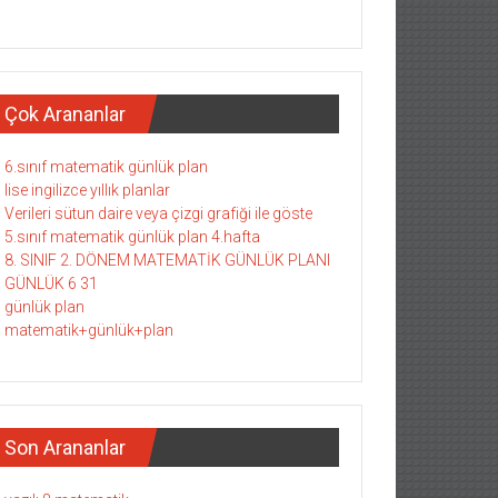
Çok Arananlar
6.sınıf matematik günlük plan
lise ingilizce yıllık planlar
Verileri sütun daire veya çizgi grafiği ile göste
5.sınıf matematik günlük plan 4.hafta
8. SINIF 2. DÖNEM MATEMATİK GÜNLÜK PLANI
GÜNLÜK 6 31
günlük plan
matematik+günlük+plan
Son Arananlar