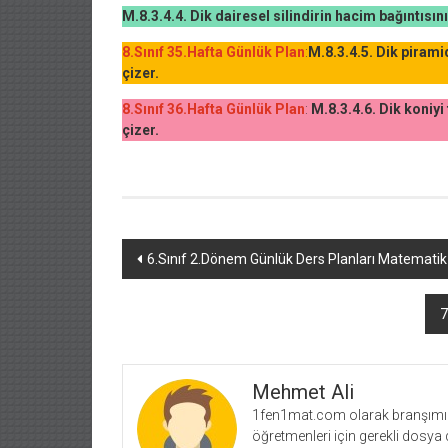
M.8.3.4.4. Dik dairesel silindirin hacim bağıntısını
8.Sınıf 35.Hafta Günlük Plan
:
M.8.3.4.5. Dik piramid
çizer.
8.Sınıf 36.Hafta Günlük Plan
:
M.8.3.4.6. Dik koniyi 
çizer.
Yazı
6.Sınıf 2.Dönem Günlük Ders Planları Matemati
dolaşımı
7
Mehmet Ali
1fen1mat.com olarak branşımız 
öğretmenleri için gerekli dosya 