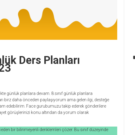
lük Ders Planları
23
likte günlük planlara devam. 8.sınıf günlük planlara
arı birz daha önceden paylaşıyorum ama gelen ilgi, desteğe
vam edebilirim. Face gurubumuzu takip ederek gönderilere
ayet görüşlerinizi konu altından da yorum olarak
eceden bir bilinmeyenli denklemleri çözer. Bu sınıf düzeyinde