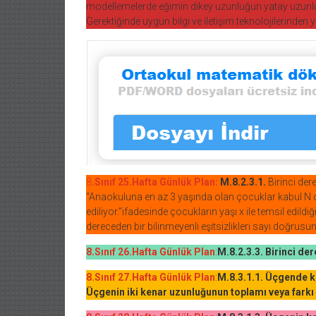
modellemelerde eğimin dikey uzunluğun yatay uzunluğ
Gerektiğinde uygun bilgi ve iletişim teknolojilerinden ya
8
.Sınıf 25.Hafta Günlük Plan:
M.8.2.3.1.
Birinci der
“Anaokuluna en az 3 yaşında olan çocuklar kabul N 
ediliyor.”ifadesinde çocukların yaşı x ile temsil edildiğind
dereceden bir bilinmeyenli eşitsizlikleri sayı doğrusunda 
8.Sınıf 26.Hafta Günlük Plan
:
M.8.2.3.3. Birinci der
8.Sınıf 27.Hafta Günlük Plan
:
M.8.3.1.1. Üçgende ke
Üçgenin iki kenar uzunluğunun toplamı veya farkı i