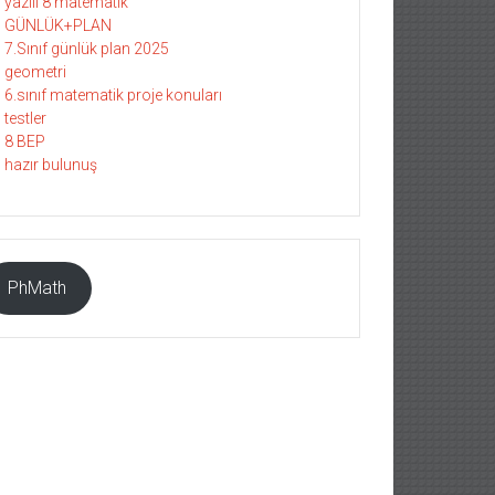
yazılı 8 matematik
GÜNLÜK+PLAN
7.Sınıf günlük plan 2025
geometri
6.sınıf matematik proje konuları
testler
8 BEP
hazır bulunuş
PhMath