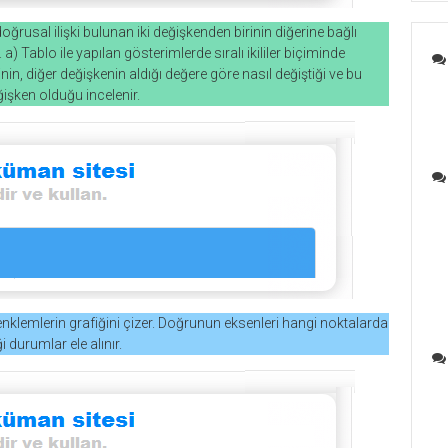
oğrusal ilişki bulunan iki değişkenden birinin diğerine bağlı
 a) Tablo ile yapılan gösterimlerde sıralı ikililer biçiminde
rinin, diğer değişkenin aldığı değere göre nasıl değiştiği ve bu
şken olduğu incelenir.
nklemlerin grafiğini çizer. Doğrunun eksenleri hangi noktalarda
i durumlar ele alınır.