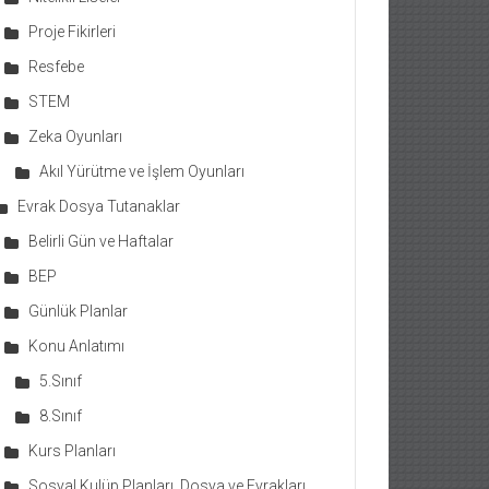
Proje Fikirleri
Resfebe
STEM
Zeka Oyunları
Akıl Yürütme ve İşlem Oyunları
Evrak Dosya Tutanaklar
Belirli Gün ve Haftalar
BEP
Günlük Planlar
Konu Anlatımı
5.Sınıf
8.Sınıf
Kurs Planları
Sosyal Kulüp Planları, Dosya ve Evrakları