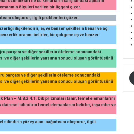
nar uzunlukları ile bu kenarların karşısındaki açıların
elemanının ölçüleri verilen bir üçgeni çizer.
tısını oluşturur; ilgili problemleri çözer
zerliği ilişkilendirir, eş ve benzer şekillerin kenar ve açı
 benzerlik oranını belirler, bir çokgene eş ve benzer
ğru parçası ve diğer şekillerin öteleme sonucundaki
ası ve diğer şekillerin yansıma sonucu oluşan görüntüsünü
ğru parçası ve diğer şekillerin öteleme sonucundaki
ası ve diğer şekillerin yansıma sonucu oluşan görüntüsünü
ük Plan – M.8.3.4.1. Dik prizmaları tanır, temel elemanlarını
k dairesel silindirin temel elemanlarını belirler, inşa eder ve
l silindirin yüzey alanı bağıntısını oluşturur, ilgili