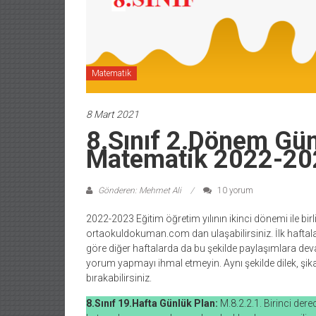
Matematik
8 Mart 2021
8.Sınıf 2.Dönem Gün
Matematik 2022-20
Gönderen: Mehmet Ali
10 yorum
2022-2023 Eğitim öğretim yılının ikinci dönemi ile bir
ortaokuldokuman.com dan ulaşabilirsiniz. İlk haftal
göre diğer haftalarda da bu şekilde paylaşımlara de
yorum yapmayı ihmal etmeyin. Aynı şekilde dilek, şik
bırakabilirsiniz.
8.Sınıf 19.Hafta Günlük Plan:
M.8.2.2.1. Birinci der