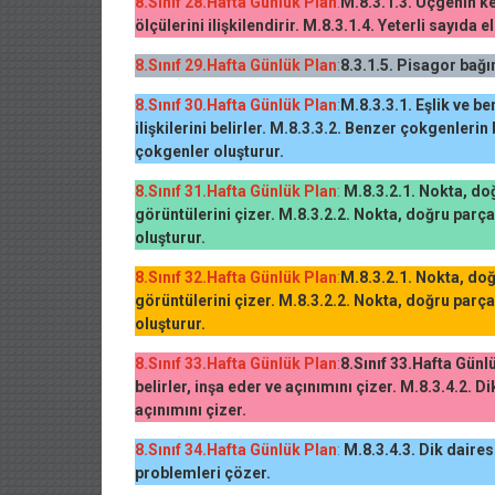
8.Sınıf 28.Hafta Günlük Plan
:
M.8.3.1.3. Üçgenin ke
ölçülerini ilişkilendirir. M.8.3.1.4. Yeterli sayıda 
8.Sınıf 29.Hafta Günlük Plan
:
8.3.1.5. Pisagor bağın
8.Sınıf 30.Hafta Günlük Plan
:
M.8.3.3.1. Eşlik ve ben
ilişkilerini belirler. M.8.3.3.2. Benzer çokgenlerin
çokgenler oluşturur.
8.Sınıf 31.Hafta Günlük Plan
:
M.8.3.2.1. Nokta, do
görüntülerini çizer. M.8.3.2.2. Nokta, doğru parç
oluşturur.
8.Sınıf 32.Hafta Günlük Plan
:
M.8.3.2.1. Nokta, do
görüntülerini çizer. M.8.3.2.2. Nokta, doğru parç
oluşturur.
8.Sınıf 33.Hafta Günlük Plan
:
8.Sınıf 33.Hafta Günl
belirler, inşa eder ve açınımını çizer. M.8.3.4.2. Di
açınımını çizer.
8.Sınıf 34.Hafta Günlük Plan
:
M.8.3.4.3. Dik dairese
problemleri çözer.