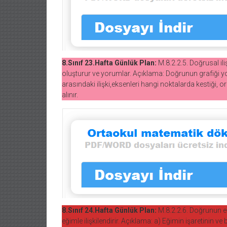
8.Sınıf 23.Hafta Günlük Plan:
M.8.2.2.5. Doğrusal ili
oluşturur ve yorumlar. Açıklama: Doğrunun grafiği yo
arasındaki ilişki,eksenleri hangi noktalarda kestiği, o
alınır.
8.Sınıf 24.Hafta Günlük Plan:
M.8.2.2.6. Doğrunun eğ
eğimle ilişkilendirir. Açıklama: a) Eğimin işaretinin v