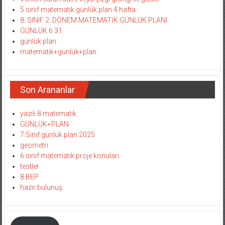
5.sınıf matematik günlük plan 4.hafta
8. SINIF 2. DÖNEM MATEMATİK GÜNLÜK PLANI
GÜNLÜK 6 31
günlük plan
matematik+günlük+plan
Son Arananlar
yazılı 8 matematik
GÜNLÜK+PLAN
7.Sınıf günlük plan 2025
geometri
6.sınıf matematik proje konuları
testler
8 BEP
hazır bulunuş