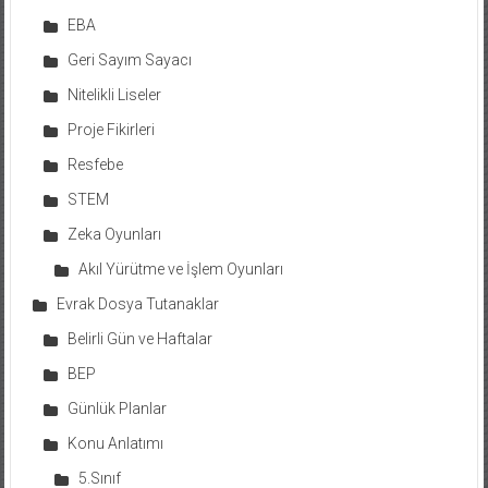
EBA
Geri Sayım Sayacı
Nitelikli Liseler
Proje Fikirleri
Resfebe
STEM
Zeka Oyunları
Akıl Yürütme ve İşlem Oyunları
Evrak Dosya Tutanaklar
Belirli Gün ve Haftalar
BEP
Günlük Planlar
Konu Anlatımı
5.Sınıf