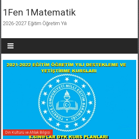
İçeriğe
geç
1Fen 1Matematik
2026-2027 Eğitim Öğretim Yılı
Din Kültürü ve Ahlak Bilgisi