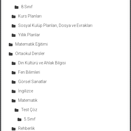
8.Sınıf
Kurs Planları
Sosyal Kulüp Planları, Dosya ve Evrakları
Yıllık Planlar
Matematik Eğitimi
Ortaokul Dersler
Din Kültürü ve Ahlak Bilgisi
Fen Bilimleri
Görsel Sanatlar
İngilizce
Matematik
Test Çöz
5.Sınıf
Rehberlik