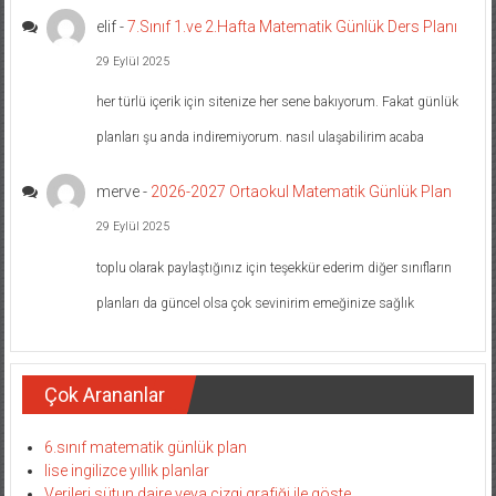
elif
-
7.Sınıf 1.ve 2.Hafta Matematik Günlük Ders Planı
29 Eylül 2025
her türlü içerik için sitenize her sene bakıyorum. Fakat günlük
planları şu anda indiremiyorum. nasıl ulaşabilirim acaba
merve
-
2026-2027 Ortaokul Matematik Günlük Plan
29 Eylül 2025
toplu olarak paylaştığınız için teşekkür ederim diğer sınıfların
planları da güncel olsa çok sevinirim emeğinize sağlık
Çok Arananlar
6.sınıf matematik günlük plan
lise ingilizce yıllık planlar
Verileri sütun daire veya çizgi grafiği ile göste