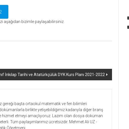
2
nizi aşağıdan bizimle paylaşabilirsiniz.
nıf İnkılap Tarihi ve Atatürkçülük DYK Kurs Planı 2021-2022
gereği başta ortaokul matematik ve fen bilimleri
dokümanlarla birlikte yetişebildiğimiz kadarıyla diğer branş
lere hizmet etmeyi amaçlıyoruz. Lazım olan dosya doküman
yeterli. Tüm paylaşımlarımız ücretsizdir. Mehmet Ali UZ -
tik Öğretmeni