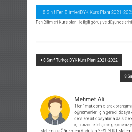
8.Sınıf Fen BilimleriDYK Kurs Planı 2021-202
Fen Bilimleri Kurs planı ile ilgili görüş ve düşünceleri
Yazı
8.Sınıf Türkçe DYK Kurs Planı 2021-2022
dolaşımı
8.Sı
Mehmet Ali
1fen1mat.com olarak branşımız 
öğretmenleri için gerekli dosya 
derslere ait dosyalarla da siz
için bizimle iletişime geçmeniz 
Matematik Öğretmeni Abdullah YEŞİLYURT-Matema