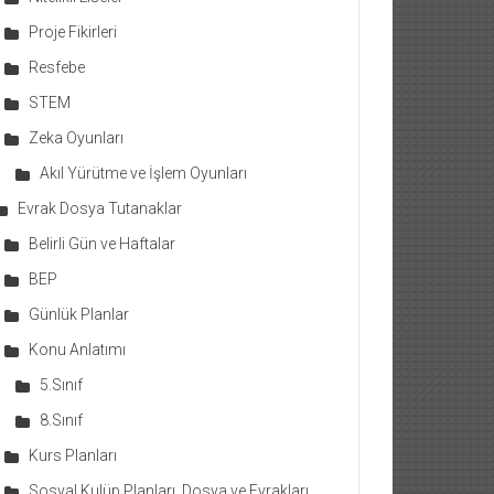
Proje Fikirleri
Resfebe
STEM
Zeka Oyunları
Akıl Yürütme ve İşlem Oyunları
Evrak Dosya Tutanaklar
Belirli Gün ve Haftalar
BEP
Günlük Planlar
Konu Anlatımı
5.Sınıf
8.Sınıf
Kurs Planları
Sosyal Kulüp Planları, Dosya ve Evrakları