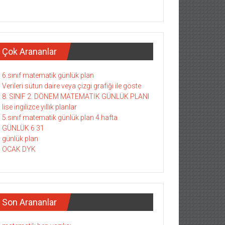
Çok Arananlar
6.sınıf matematik günlük plan
Verileri sütun daire veya çizgi grafiği ile göste
8. SINIF 2. DÖNEM MATEMATİK GÜNLÜK PLANI
lise ingilizce yıllık planlar
5.sınıf matematik günlük plan 4.hafta
GÜNLÜK 6 31
günlük plan
OCAK DYK
Son Arananlar