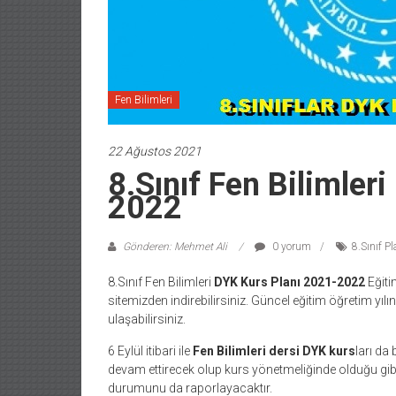
Fen Bilimleri
22 Ağustos 2021
8.Sınıf Fen Bilimler
2022
Gönderen: Mehmet Ali
0 yorum
8.Sınıf Pl
8.Sınıf Fen Bilimleri
DYK Kurs Planı 2021-2022
Eğitim
sitemizden indirebilirsiniz. Güncel eğitim öğretim yıl
ulaşabilirsiniz.
6 Eylül itibari ile
Fen Bilimleri
dersi DYK kurs
ları da
devam ettirecek olup kurs yönetmeliğinde olduğu gibi 
durumunu da raporlayacaktır.