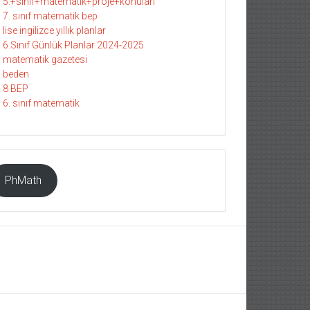
5.+sınıf+matematik+proje+konuları
7. sınıf matematik bep
lise ingilizce yıllık planlar
6.Sınıf Günlük Planlar 2024-2025
matematik gazetesi
beden
8 BEP
6. sınıf matematik
PhMath