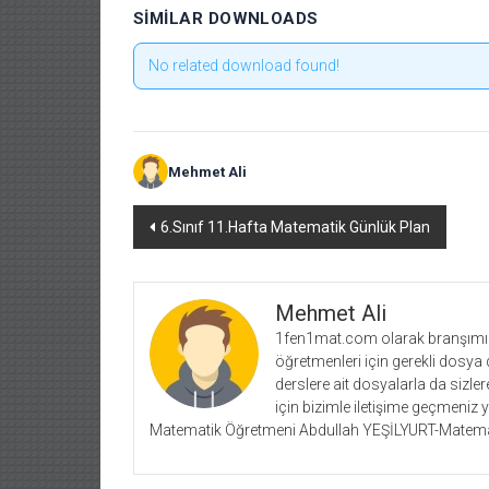
SIMILAR DOWNLOADS
No related download found!
Mehmet Ali
Yazı
6.Sınıf 11.Hafta Matematik Günlük Plan
dolaşımı
Mehmet Ali
1fen1mat.com olarak branşımız 
öğretmenleri için gerekli dosya 
derslere ait dosyalarla da siz
için bizimle iletişime geçmeniz 
Matematik Öğretmeni Abdullah YEŞİLYURT-Matema