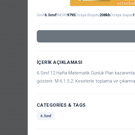
Sınıf
6.Sınıf
İNDİR
9795
Dosya Boyutu
208kb
Dosya Sayısı
1
İÇERIK AÇIKLAMASI
6.Sınıf 12.Hafta Matematik Günlük Plan kazanımları:
gösterir. M.6.1.5.2. Kesirlerle toplama ve çıkarma
CATEGORIES & TAGS
6.Sınıf