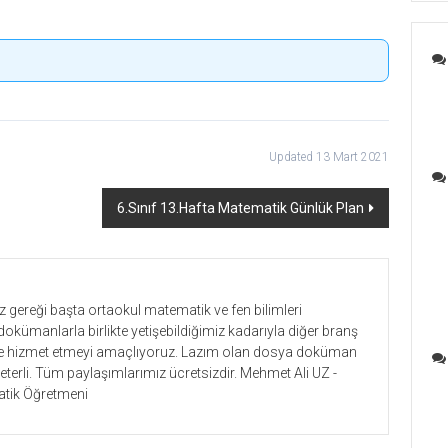
Updated 13 Mart 2021
6.Sınıf 13.Hafta Matematik Günlük Plan
gereği başta ortaokul matematik ve fen bilimleri
dokümanlarla birlikte yetişebildiğimiz kadarıyla diğer branş
lere hizmet etmeyi amaçlıyoruz. Lazım olan dosya doküman
yeterli. Tüm paylaşımlarımız ücretsizdir. Mehmet Ali UZ -
tik Öğretmeni