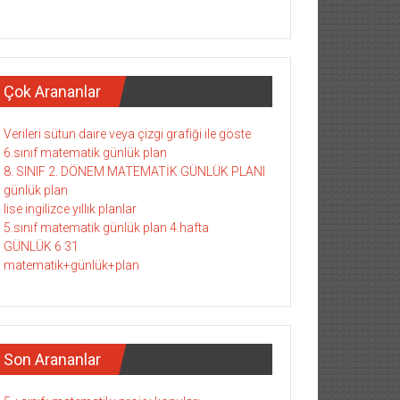
Çok Arananlar
Verileri sütun daire veya çizgi grafiği ile göste
6.sınıf matematik günlük plan
8. SINIF 2. DÖNEM MATEMATİK GÜNLÜK PLANI
günlük plan
lise ingilizce yıllık planlar
5.sınıf matematik günlük plan 4.hafta
GÜNLÜK 6 31
matematik+günlük+plan
Son Arananlar