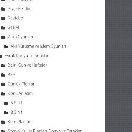
Proje Fikirleri
Resfebe
STEM
Zeka Oyunları
Akıl Yürütme ve İşlem Oyunları
Evrak Dosya Tutanaklar
Belirli Gün ve Haftalar
BEP
Günlük Planlar
Konu Anlatımı
5.Sınıf
8.Sınıf
Kurs Planları
Sosyal Kulüp Planları, Dosya ve Evrakları