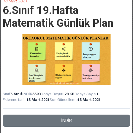
13 Mart 2021
6.Sınıf 19.Hafta
Matematik Günlük Plan
Sınıf
6.Sınıf
İNDİR
5593
Dosya Boyutu
28 KB
Dosya Sayısı
1
Eklenme tarihi
13 Mart 2021
Son Güncelleme
13 Mart 2021
İNDİR