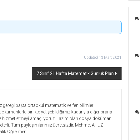
Updated 13 Mart 2021
7.Sınıf 21.Hafta Matematik Günlük Plan
gereği başta ortaokul matematik ve fen bilimleri
dokümanlarla birlikte yetişebildiğimiz kadarıyla diğer branş
lere hizmet etmeyi amaçlıyoruz. Lazım olan dosya doküman
yeterli. Tüm paylaşımlarımız ücretsizdir. Mehmet Ali UZ -
tik Öğretmeni