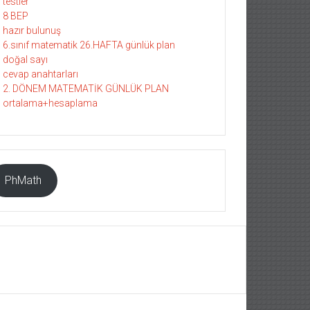
testler
8 BEP
hazır bulunuş
6.sınıf matematik 26.HAFTA günlük plan
doğal sayı
cevap anahtarları
2. DÖNEM MATEMATİK GÜNLÜK PLAN
ortalama+hesaplama
PhMath