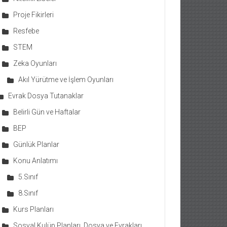
Proje Fikirleri
Resfebe
STEM
Zeka Oyunları
Akıl Yürütme ve İşlem Oyunları
Evrak Dosya Tutanaklar
Belirli Gün ve Haftalar
BEP
Günlük Planlar
Konu Anlatımı
5.Sınıf
8.Sınıf
Kurs Planları
Sosyal Kulüp Planları, Dosya ve Evrakları