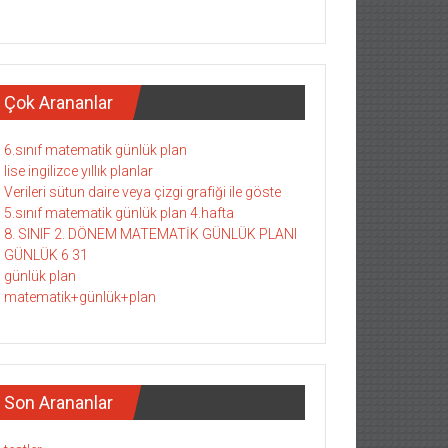
Çok Arananlar
6.sınıf matematik günlük plan
lise ingilizce yıllık planlar
Verileri sütun daire veya çizgi grafiği ile göste
5.sınıf matematik günlük plan 4.hafta
8. SINIF 2. DÖNEM MATEMATİK GÜNLÜK PLANI
GÜNLÜK 6 31
günlük plan
matematik+günlük+plan
Son Arananlar