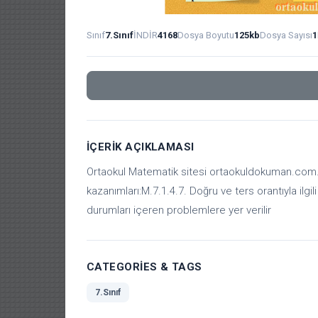
Sınıf
7.Sınıf
İNDİR
4168
Dosya Boyutu
125kb
Dosya Sayısı
1
İÇERIK AÇIKLAMASI
Ortaokul Matematik sitesi ortaokuldokuman.com. 
kazanımları:M.7.1.4.7. Doğru ve ters orantıyla ilgil
durumları içeren problemlere yer verilir
CATEGORIES & TAGS
7.Sınıf