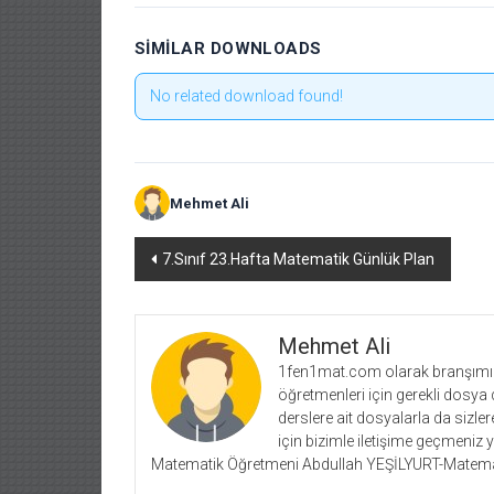
SIMILAR DOWNLOADS
No related download found!
Mehmet Ali
Yazı
7.Sınıf 23.Hafta Matematik Günlük Plan
dolaşımı
Mehmet Ali
1fen1mat.com olarak branşımız 
öğretmenleri için gerekli dosya 
derslere ait dosyalarla da siz
için bizimle iletişime geçmeniz 
Matematik Öğretmeni Abdullah YEŞİLYURT-Matema