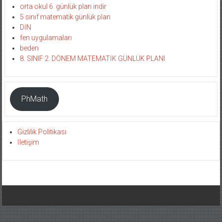
orta okul 6. günlük plan indir
5 sınıf matematik günlük plan
DİN
fen uygulamaları
beden
8. SINIF 2. DÖNEM MATEMATİK GÜNLÜK PLANI
PhMath
Gizlilik Politikası
İletişim
1fen1mat.com