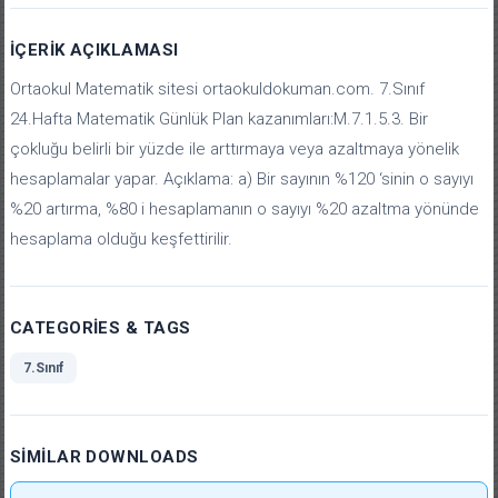
İÇERIK AÇIKLAMASI
Ortaokul Matematik sitesi ortaokuldokuman.com. 7.Sınıf
24.Hafta Matematik Günlük Plan kazanımları:M.7.1.5.3. Bir
çokluğu belirli bir yüzde ile arttırmaya veya azaltmaya yönelik
hesaplamalar yapar. Açıklama: a) Bir sayının %120 ‘sinin o sayıyı
%20 artırma, %80 i hesaplamanın o sayıyı %20 azaltma yönünde
hesaplama olduğu keşfettirilir.
CATEGORIES & TAGS
7.Sınıf
SIMILAR DOWNLOADS