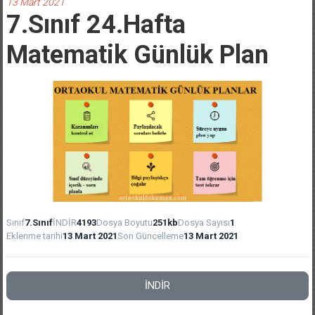
13 Mart 2021
7.Sınıf 24.Hafta
Matematik Günlük Plan
Sınıf
7.Sınıf
İNDİR
4193
Dosya Boyutu
251kb
Dosya Sayısı
1
Eklenme tarihi
13 Mart 2021
Son Güncelleme
13 Mart 2021
İNDİR