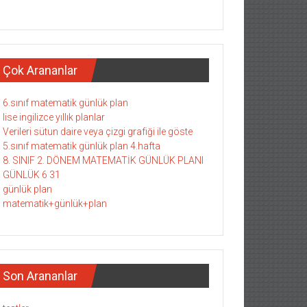
Çok Arananlar
6.sınıf matematik günlük plan
lise ingilizce yıllık planlar
Verileri sütun daire veya çizgi grafiği ile göste
5.sınıf matematik günlük plan 4.hafta
8. SINIF 2. DÖNEM MATEMATİK GÜNLÜK PLANI
GÜNLÜK 6 31
günlük plan
matematik+günlük+plan
Son Arananlar