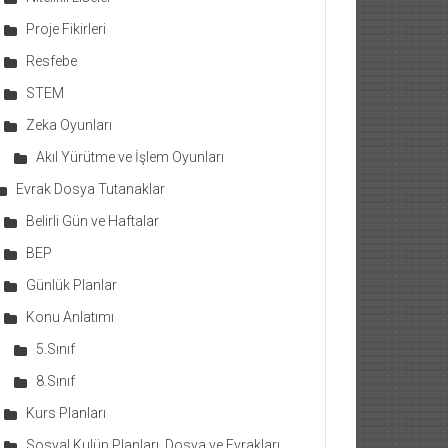
Proje Fikirleri
Resfebe
STEM
Zeka Oyunları
Akıl Yürütme ve İşlem Oyunları
Evrak Dosya Tutanaklar
Belirli Gün ve Haftalar
BEP
Günlük Planlar
Konu Anlatımı
5.Sınıf
8.Sınıf
Kurs Planları
Sosyal Kulüp Planları, Dosya ve Evrakları