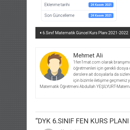
Eklenme tarihi
24 Kasım 2021
Son Güncelleme
24 Kasım 2021
Yazı
6.Sınıf Matematik Güncel Kurs Planı 2021-2022
dolaşımı
Mehmet Ali
1fen1mat.com olarak branşımız 
öğretmenleri için gerekli dosya 
derslere ait dosyalarla da siz
için bizimle iletişime geçmeniz 
Matematik Öğretmeni Abdullah YEŞİLYURT-Matema
“
DYK 6.SINIF FEN KURS PLANI