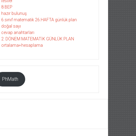
testler
8 BEP
hazır bulunuş
6.sınıf matematik 26.HAFTA günlük plan
doğal sayı
cevap anahtarları
2. DÖNEM MATEMATİK GÜNLÜK PLAN
ortalama+hesaplama
PhMath