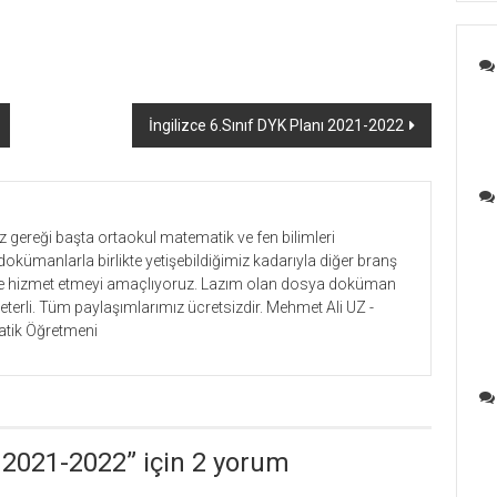
İngilizce 6.Sınıf DYK Planı 2021-2022
gereği başta ortaokul matematik ve fen bilimleri
dokümanlarla birlikte yetişebildiğimiz kadarıyla diğer branş
lere hizmet etmeyi amaçlıyoruz. Lazım olan dosya doküman
yeterli. Tüm paylaşımlarımız ücretsizdir. Mehmet Ali UZ -
tik Öğretmeni
 2021-2022
” için 2 yorum