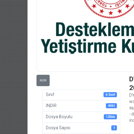
D
İNDİR
2
Sınıf
6.Sınıf
DY
wo
İNDİR
4061
aş
- 
Dosya Boyutu
125kb
in
Dosya Sayısı
1