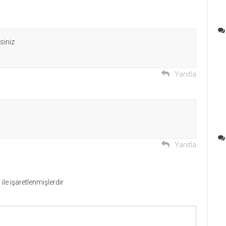
siniz
Yanıtla
Yanıtla
*
ile işaretlenmişlerdir