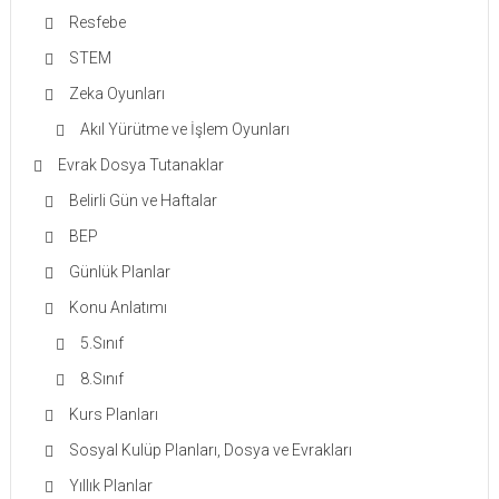
Resfebe
STEM
Zeka Oyunları
Akıl Yürütme ve İşlem Oyunları
Evrak Dosya Tutanaklar
Belirli Gün ve Haftalar
BEP
Günlük Planlar
Konu Anlatımı
5.Sınıf
8.Sınıf
Kurs Planları
Sosyal Kulüp Planları, Dosya ve Evrakları
Yıllık Planlar