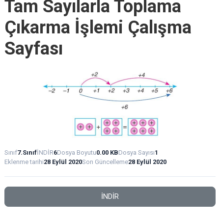
Tam Sayılarla Toplama
Çıkarma İşlemi Çalışma
Sayfası
Sınıf
7.Sınıf
İNDİR
6
Dosya Boyutu
0.00 KB
Dosya Sayısı
1
Eklenme tarihi
28 Eylül 2020
Son Güncelleme
28 Eylül 2020
İNDİR