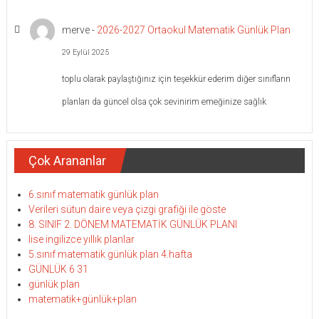
merve
-
2026-2027 Ortaokul Matematik Günlük Plan
29 Eylül 2025
toplu olarak paylaştığınız için teşekkür ederim diğer sınıfların
planları da güncel olsa çok sevinirim emeğinize sağlık
Çok Arananlar
6.sınıf matematik günlük plan
Verileri sütun daire veya çizgi grafiği ile göste
8. SINIF 2. DÖNEM MATEMATİK GÜNLÜK PLANI
lise ingilizce yıllık planlar
5.sınıf matematik günlük plan 4.hafta
GÜNLÜK 6 31
günlük plan
matematik+günlük+plan