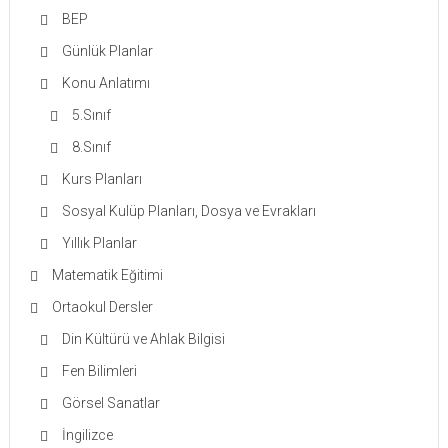
BEP
Günlük Planlar
Konu Anlatımı
5.Sınıf
8.Sınıf
Kurs Planları
Sosyal Kulüp Planları, Dosya ve Evrakları
Yıllık Planlar
Matematik Eğitimi
Ortaokul Dersler
Din Kültürü ve Ahlak Bilgisi
Fen Bilimleri
Görsel Sanatlar
İngilizce