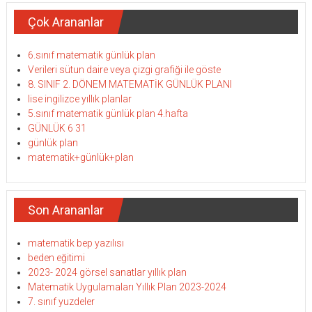
Çok Arananlar
6.sınıf matematik günlük plan
Verileri sütun daire veya çizgi grafiği ile göste
8. SINIF 2. DÖNEM MATEMATİK GÜNLÜK PLANI
lise ingilizce yıllık planlar
5.sınıf matematik günlük plan 4.hafta
GÜNLÜK 6 31
günlük plan
matematik+günlük+plan
Son Arananlar
matematik bep yazılısı
beden eğitimi
2023- 2024 görsel sanatlar yıllık plan
Matematik Uygulamaları Yıllık Plan 2023-2024
7. sınıf yuzdeler