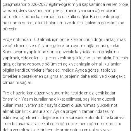
çalışmalardır. 2026-2027 eğitim-öğretim yılı kapsamında verilen proje
ödevleri, ders kazanımlarını pekiştirmenin yanı sıra öğrencilerin
sorumluluk bilinci kazanmasına da katkı sağlar. Bu nedenle proje
hazırlama süreci, dikkatli planlama ve düzenli çalışma gerektiren bir
süreçtir.
Proje notundan 100 almak için öncelikle konunun doğru anlaşılması
ve öğretmenin verdiği yönergelere tam uyum sağlanması gerekir.
Konu seçimi yapıldıktan sonra güvenilir kaynaklardan araştırma
yapılmalı, elde edilen bilgiler düzenli bir şekilde not alınmalıdır. Projenin
giriş, gelişme ve sonuç bölümleri açık ve anlaşılır olmalı; kullanılan
bilgiler kendi cümlelerle ifade edilmelidir. Ayrıca görsel, tablo ve
örneklerle desteklenen çalışmalar, projenin daha etkili ve dikkat çekici
olmasını sağlar.
Proje hazırlarken düzen ve sunum kalitesi de en az içerik kadar
önemlidir. Yazım kurallarına dikkat edilmesi, başlıkların düzenli
kullanılması ve temiz bir sayfa düzeni oluşturulması yüksek not
almak için kritik unsurlardır. Ayrıca projenin zamanında teslim
edilmesi, öğretmenin değerlendirme sürecinde olumlu bir etki bırakır.
Tüm bu aşamalara dikkat eden öğrenciler, hem öğrenme sürecini
daha verimli hale getirir hem de proje notunu en üst seviyeye