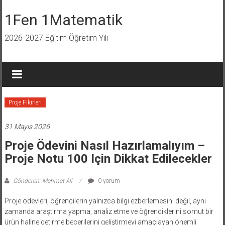
İçeriğe
geç
1Fen 1Matematik
2026-2027 Eğitim Öğretim Yılı
Proje Fikirleri
31 Mayıs 2026
Proje Ödevini Nasıl Hazırlamalıyım –
Proje Notu 100 Için Dikkat Edilecekler
Gönderen: Mehmet Ali
0 yorum
Proje ödevleri, öğrencilerin yalnızca bilgi ezberlemesini değil, aynı
zamanda araştırma yapma, analiz etme ve öğrendiklerini somut bir
ürün haline getirme becerilerini geliştirmeyi amaçlayan önemli