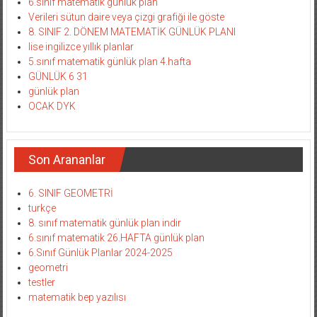
6.sınıf matematik günlük plan
Verileri sütun daire veya çizgi grafiği ile göste
8. SINIF 2. DÖNEM MATEMATİK GÜNLÜK PLANI
lise ingilizce yıllık planlar
5.sınıf matematik günlük plan 4.hafta
GÜNLÜK 6 31
günlük plan
OCAK DYK
Son Arananlar
6. SINIF GEOMETRİ
turkçe
8. sınıf matematik günlük plan indir
6.sınıf matematik 26.HAFTA günlük plan
6.Sınıf Günlük Planlar 2024-2025
geometri
testler
matematik bep yazılısı