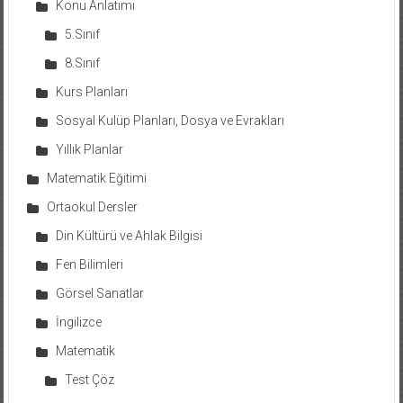
Konu Anlatımı
5.Sınıf
8.Sınıf
Kurs Planları
Sosyal Kulüp Planları, Dosya ve Evrakları
Yıllık Planlar
Matematik Eğitimi
Ortaokul Dersler
Din Kültürü ve Ahlak Bilgisi
Fen Bilimleri
Görsel Sanatlar
İngilizce
Matematik
Test Çöz