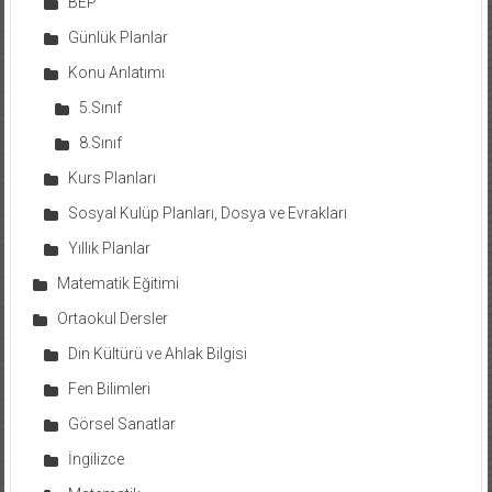
BEP
Günlük Planlar
Konu Anlatımı
5.Sınıf
8.Sınıf
Kurs Planları
Sosyal Kulüp Planları, Dosya ve Evrakları
Yıllık Planlar
Matematik Eğitimi
Ortaokul Dersler
Din Kültürü ve Ahlak Bilgisi
Fen Bilimleri
Görsel Sanatlar
İngilizce