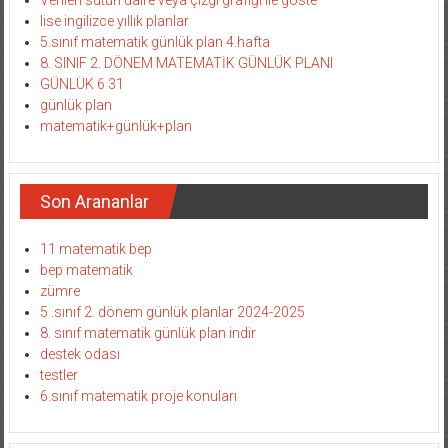
Verileri sütun daire veya çizgi grafiği ile göste
lise ingilizce yıllık planlar
5.sınıf matematik günlük plan 4.hafta
8. SINIF 2. DÖNEM MATEMATİK GÜNLÜK PLANI
GÜNLÜK 6 31
günlük plan
matematik+günlük+plan
Son Arananlar
11 matematik bep
bep matematik
zümre
5 .sınıf 2. dönem günlük planlar 2024-2025
8. sınıf matematik günlük plan indir
destek odası
testler
6.sınıf matematik proje konuları