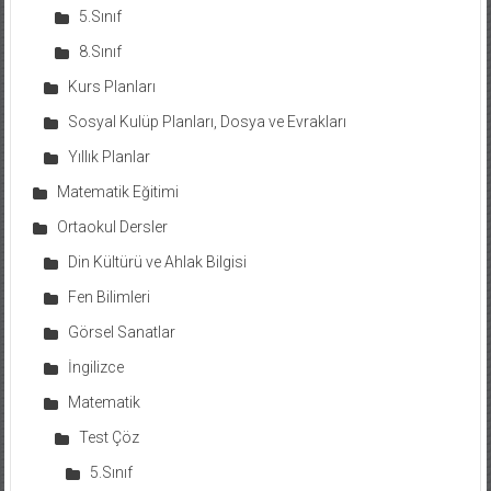
5.Sınıf
8.Sınıf
Kurs Planları
Sosyal Kulüp Planları, Dosya ve Evrakları
Yıllık Planlar
Matematik Eğitimi
Ortaokul Dersler
Din Kültürü ve Ahlak Bilgisi
Fen Bilimleri
Görsel Sanatlar
İngilizce
Matematik
Test Çöz
5.Sınıf