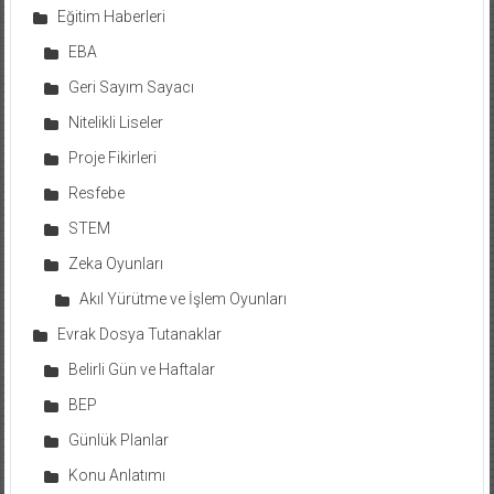
Eğitim Haberleri
EBA
Geri Sayım Sayacı
Nitelikli Liseler
Proje Fikirleri
Resfebe
STEM
Zeka Oyunları
Akıl Yürütme ve İşlem Oyunları
Evrak Dosya Tutanaklar
Belirli Gün ve Haftalar
BEP
Günlük Planlar
Konu Anlatımı