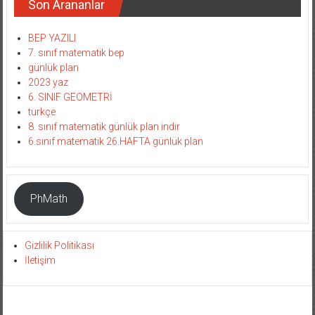
Son Arananlar
BEP YAZILI
7. sınıf matematik bep
günlük plan
2023 yaz
6. SINIF GEOMETRİ
turkçe
8. sınıf matematik günlük plan indir
6.sınıf matematik 26.HAFTA günlük plan
PhMath
Gizlilik Politikası
İletişim