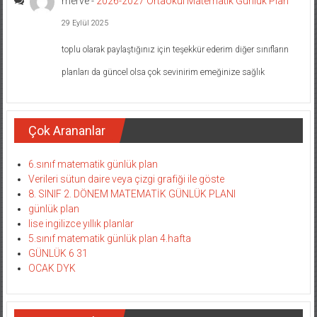
merve
-
2026-2027 Ortaokul Matematik Günlük Plan
29 Eylül 2025
toplu olarak paylaştığınız için teşekkür ederim diğer sınıfların
planları da güncel olsa çok sevinirim emeğinize sağlık
Çok Arananlar
6.sınıf matematik günlük plan
Verileri sütun daire veya çizgi grafiği ile göste
8. SINIF 2. DÖNEM MATEMATİK GÜNLÜK PLANI
günlük plan
lise ingilizce yıllık planlar
5.sınıf matematik günlük plan 4.hafta
GÜNLÜK 6 31
OCAK DYK