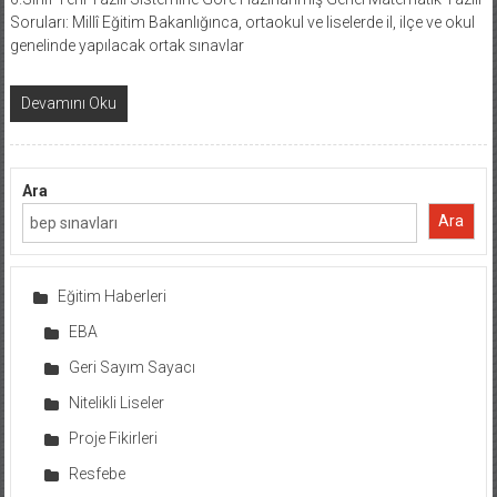
Soruları: Millî Eğitim Bakanlığınca, ortaokul ve liselerde il, ilçe ve okul
genelinde yapılacak ortak sınavlar
Devamını Oku
Ara
Ara
Eğitim Haberleri
EBA
Geri Sayım Sayacı
Nitelikli Liseler
Proje Fikirleri
Resfebe