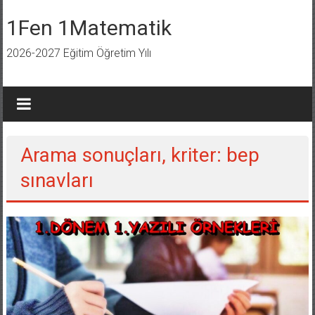
İçeriğe
geç
1Fen 1Matematik
2026-2027 Eğitim Öğretim Yılı
Arama sonuçları, kriter:
bep
sınavları