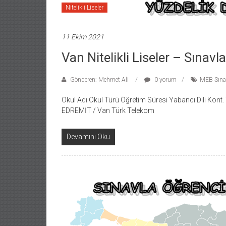
Nitelikli Liseler
11 Ekim 2021
Van Nitelikli Liseler – Sınavl
Gönderen: Mehmet Ali
0 yorum
MEB Sınav
Okul Adı Okul Türü Öğretim Süresi Yabancı Dili Kont
EDREMİT / Van Türk Telekom
Devamını Oku