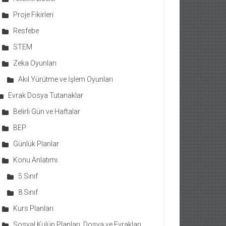
Proje Fikirleri
Resfebe
STEM
Zeka Oyunları
Akıl Yürütme ve İşlem Oyunları
Evrak Dosya Tutanaklar
Belirli Gün ve Haftalar
BEP
Günlük Planlar
Konu Anlatımı
5.Sınıf
8.Sınıf
Kurs Planları
Sosyal Kulüp Planları, Dosya ve Evrakları