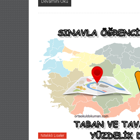
Devamını Oku
Nitelikli Liseler