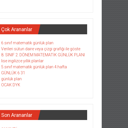
Çok Arananlar
6.sınıf matematik günlük plan
Verileri sütun daire veya çizgi grafiği ile göste
8. SINIF 2. DÖNEM MATEMATİK GÜNLÜK PLANI
lise ingilizce yıllık planlar
5.sınıf matematik günlük plan 4.hafta
GÜNLÜK 6 31
günlük plan
OCAK DYK
Son Arananlar