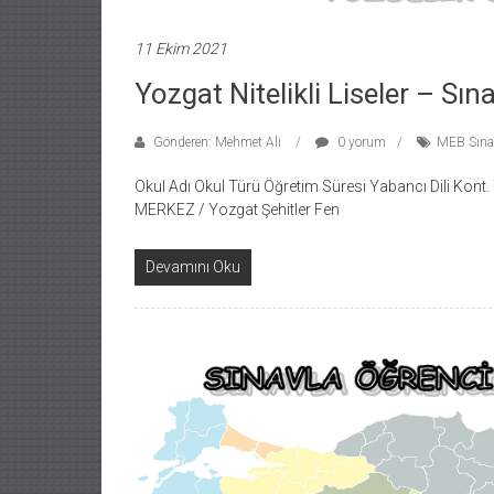
11 Ekim 2021
Yozgat Nitelikli Liseler – Sın
Gönderen: Mehmet Ali
0 yorum
MEB Sınav
Okul Adı Okul Türü Öğretim Süresi Yabancı Dili Kon
MERKEZ / Yozgat Şehitler Fen
Devamını Oku