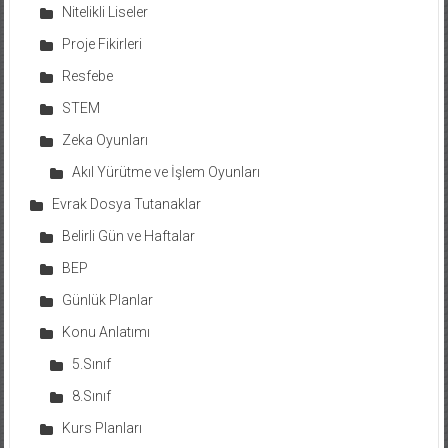
Nitelikli Liseler
Proje Fikirleri
Resfebe
STEM
Zeka Oyunları
Akıl Yürütme ve İşlem Oyunları
Evrak Dosya Tutanaklar
Belirli Gün ve Haftalar
BEP
Günlük Planlar
Konu Anlatımı
5.Sınıf
8.Sınıf
Kurs Planları