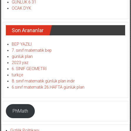
GÜNLÜK 6 31
OCAK DYK
Son Arananlar
BEP YAZILI
7. sınıf matematik bep
günlük plan
2023 yaz
6. SINIF GEOMETRİ
turkçe
8. sınıf matematik günlük plan indir
6.sınıf matematik 26.HAFTA günlük plan
PhMath
Gizlilik Politikası