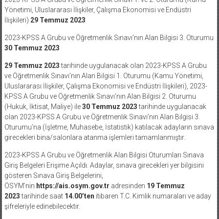
Yönetimi, Uluslararası İlişkiler, Çalışma Ekonomisi ve Endüstri
İlişkileri)
29 Temmuz 2023
2023-KPSS A Grubu ve Öğretmenlik Sınavı’nın Alan Bilgisi 3. Oturumu
30 Temmuz 2023
29 Temmuz 2023
tarihinde uygulanacak olan 2023-KPSS A Grubu
ve Öğretmenlik Sınavı’nın Alan Bilgisi 1. Oturumu (Kamu Yönetimi,
Uluslararası İlişkiler, Çalışma Ekonomisi ve Endüstri İlişkileri), 2023-
KPSS A Grubu ve Öğretmenlik Sınavı’nın Alan Bilgisi 2. Oturumu
(Hukuk, İktisat, Maliye) ile
30 Temmuz 2023
tarihinde uygulanacak
olan 2023-KPSS A Grubu ve Öğretmenlik Sınavı’nın Alan Bilgisi 3.
Oturumu’na (İşletme, Muhasebe, İstatistik) katılacak adayların sınava
girecekleri bina/salonlara atanma işlemleri tamamlanmıştır.
2023-KPSS A Grubu ve Öğretmenlik Alan Bilgisi Oturumları Sınava
Giriş Belgeleri Erişime Açıldı. Adaylar, sınava girecekleri yer bilgisini
gösteren Sınava Giriş Belgelerini,
ÖSYM’nin
https://ais.osym.gov.tr
adresinden
19 Temmuz
2023
tarihinde saat
14.00’ten
itibaren T.C. Kimlik numaraları ve aday
şifreleriyle edinebilecektir.