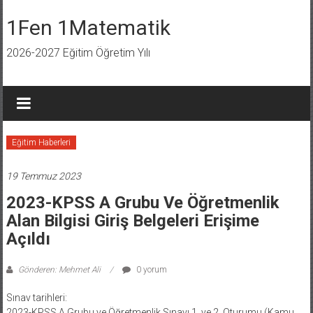
İçeriğe
geç
1Fen 1Matematik
2026-2027 Eğitim Öğretim Yılı
Eğitim Haberleri
19 Temmuz 2023
2023-KPSS A Grubu Ve Öğretmenlik
Alan Bilgisi Giriş Belgeleri Erişime
Açıldı
Gönderen: Mehmet Ali
0 yorum
Sınav tarihleri:
2023-KPSS A Grubu ve Öğretmenlik Sınavı 1. ve 2. Oturumu (Kamu