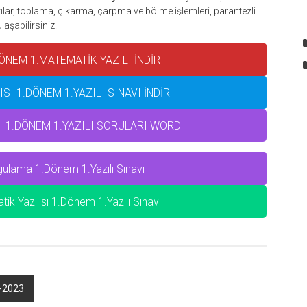
ayılar, toplama, çıkarma, çarpma ve bölme işlemleri, parantezli
aşabilirsiniz.
ÖNEM 1.MATEMATİK YAZILI İNDİR
ISI 1.DÖNEM 1.YAZILI SINAVI İNDİR
SI 1.DÖNEM 1.YAZILI SORULARI WORD
gulama 1.Dönem 1.Yazılı Sınavı
k Yazılısı 1.Dönem 1.Yazılı Sınav
2-2023