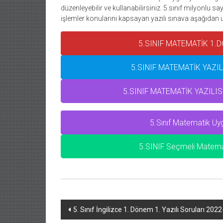
düzenleyebilir ve kullanabilirsiniz. 5.sınıf milyonlu s
işlemler konularını kapsayan yazılı sınava aşağıdan ul
5.SINIF MATEMATİK 1.D
5.SINIF MATEMATİK YAZIL
5.SINIF MATEMATİK YAZILI
5.Sınıf Matematik Uy
5.SINIF Seçmeli Matemati
Yazı
5. Sınıf İngilizce 1. Dönem 1. Yazılı Soruları 202