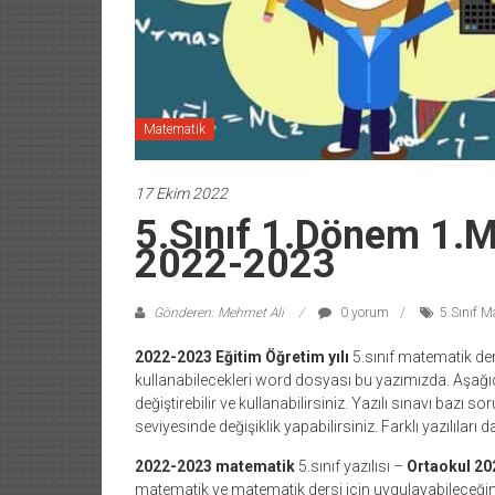
Matematik
17 Ekim 2022
5.Sınıf 1.Dönem 1.M
2022-2023
Gönderen: Mehmet Ali
0 yorum
5.Sınıf M
2022-2023 Eğitim Öğretim yılı
5.sınıf matematik der
kullanabilecekleri word dosyası bu yazımızda. Aşağıda
değiştirebilir ve kullanabilirsiniz. Yazılı sınavı bazı so
seviyesinde değişiklik yapabilirsiniz. Farklı yazılılar
2022-2023 matematik
5.sınıf yazılısı –
Ortaokul 2
matematik ve matematik dersi için uygulayabileceği