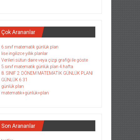
Çok Arananlar
6.sınıf matematik günlük plan
lise ingilizce yıllık planlar
Verileri sütun daire veya çizgi grafiği ile göste
5.sınıf matematik günlük plan 4.hafta
8. SINIF 2. DÖNEM MATEMATİK GÜNLÜK PLANI
GÜNLÜK 6 31
günlük plan
matematik+günlük+plan
Son Arananlar