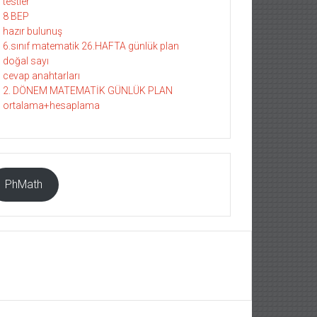
testler
8 BEP
hazır bulunuş
6.sınıf matematik 26.HAFTA günlük plan
doğal sayı
cevap anahtarları
2. DÖNEM MATEMATİK GÜNLÜK PLAN
ortalama+hesaplama
PhMath