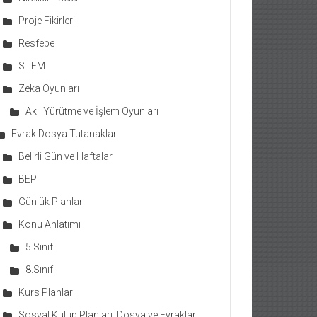
Proje Fikirleri
Resfebe
STEM
Zeka Oyunları
Akıl Yürütme ve İşlem Oyunları
Evrak Dosya Tutanaklar
Belirli Gün ve Haftalar
BEP
Günlük Planlar
Konu Anlatımı
5.Sınıf
8.Sınıf
Kurs Planları
Sosyal Kulüp Planları, Dosya ve Evrakları