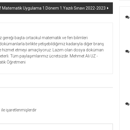
ıf Matematik Uygulama 1.Dönem 1.Yazılı Sınavı 2022-2023
gereği başta ortaokul matematik ve fen bilimleri
dokümanlarla birlikte yetişebildiğimiz kadarıyla diğer branş
lere hizmet etmeyi amaçlıyoruz. Lazım olan dosya doküman
yeterli. Tüm paylaşımlarımız ücretsizdir. Mehmet Ali UZ -
tik Öğretmeni
*
ile işaretlenmişlerdir