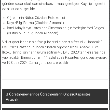
gününe kadar okul idaresine başvurması gerekiyor. Kayıt için gerekli
evraklar da şu şekilde:
Öğrencinin Nüfus Cüzdanı Fotokopisi
Kayıt/Bilgi Formu (Okuldan Alınacak)
İsmi Aday Kayıt Listesinde Olmayanlar İçin Yerleşim Yeri Belgesi
(Nüfus Müdürlüğünden Alınacak)
Veliler çocuklarının sınıf ve şubelerini e-devlet şifresini kullanarak 3
Eylül 2023 Pazar gününden itibaren öğrenebilecek. Anaokulu ve
İlkokul birinci sınıfların uyum eğitimi 4-8 Eylül 2023 tarihleri arasında
yapılacaktır. Birinci dönem; 11 Eylül 2023 Pazartesi günü başlayacak
ve 19 Ocak 2024 Cuma günü sona erecektir.
Yazı
Öğretmenevlerinde Öğretmenlerin Öncelik Kapasitesi
Artacak
dolaşımı