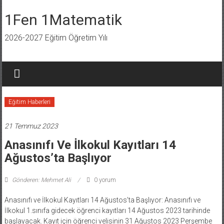
İçeriğe
geç
1Fen 1Matematik
2026-2027 Eğitim Öğretim Yılı
Eğitim Haberleri
21 Temmuz 2023
Anasınıfı Ve İlkokul Kayıtları 14
Ağustos’ta Başlıyor
Gönderen: Mehmet Ali
0 yorum
Anasınıfı ve İlkokul Kayıtları 14 Ağustos’ta Başlıyor: Anasınıfı ve
İlkokul 1.sınıfa gidecek öğrenci kayıtları 14 Ağustos 2023 tarihinde
başlayacak. Kayıt için öğrenci velisinin 31 Ağustos 2023 Perşembe