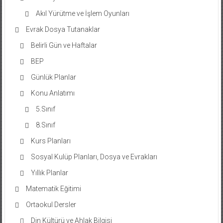
Akıl Yürütme ve İşlem Oyunları
Evrak Dosya Tutanaklar
Belirli Gün ve Haftalar
BEP
Günlük Planlar
Konu Anlatımı
5.Sınıf
8.Sınıf
Kurs Planları
Sosyal Kulüp Planları, Dosya ve Evrakları
Yıllık Planlar
Matematik Eğitimi
Ortaokul Dersler
Din Kültürü ve Ahlak Bilgisi