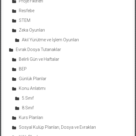
Proje Fikirleri
Resfebe
STEM
Zeka Oyunları
Akıl Yürütme ve İşlem Oyunları
Evrak Dosya Tutanaklar
Belirli Gün ve Haftalar
BEP
Günlük Planlar
Konu Anlatımı
5.Sınıf
8.Sınıf
Kurs Planları
Sosyal Kulüp Planları, Dosya ve Evrakları