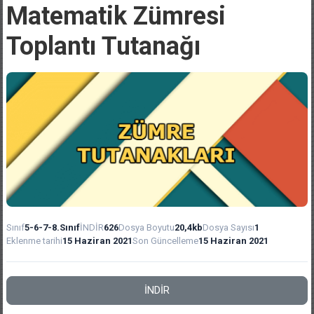
Matematik Zümresi
Toplantı Tutanağı
Sınıf
5-6-7-8.Sınıf
İNDİR
626
Dosya Boyutu
20,4kb
Dosya Sayısı
1
Eklenme tarihi
15 Haziran 2021
Son Güncelleme
15 Haziran 2021
İNDİR