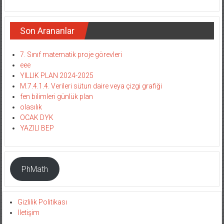
Son Arananlar
7. Sınıf matematik proje görevleri
eee
YILLIK PLAN 2024-2025
M.7.4.1.4. Verileri sütun daire veya çizgi grafiği
fen bilimleri günlük plan
olasılık
OCAK DYK
YAZILI BEP
PhMath
Gizlilik Politikası
İletişim