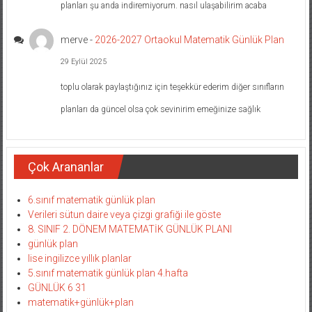
planları şu anda indiremiyorum. nasıl ulaşabilirim acaba
merve
-
2026-2027 Ortaokul Matematik Günlük Plan
29 Eylül 2025
toplu olarak paylaştığınız için teşekkür ederim diğer sınıfların
planları da güncel olsa çok sevinirim emeğinize sağlık
Çok Arananlar
6.sınıf matematik günlük plan
Verileri sütun daire veya çizgi grafiği ile göste
8. SINIF 2. DÖNEM MATEMATİK GÜNLÜK PLANI
günlük plan
lise ingilizce yıllık planlar
5.sınıf matematik günlük plan 4.hafta
GÜNLÜK 6 31
matematik+günlük+plan