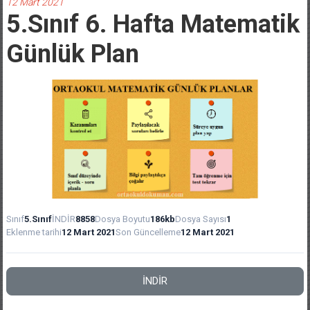
12 Mart 2021
5.Sınıf 6. Hafta Matematik
Günlük Plan
Sınıf
5.Sınıf
İNDİR
8858
Dosya Boyutu
186kb
Dosya Sayısı
1
Eklenme tarihi
12 Mart 2021
Son Güncelleme
12 Mart 2021
İNDİR