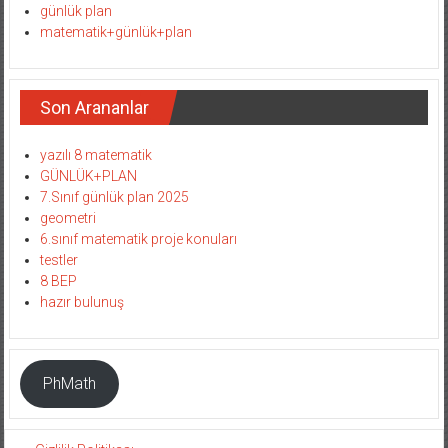
günlük plan
matematik+günlük+plan
Son Arananlar
yazılı 8 matematik
GÜNLÜK+PLAN
7.Sınıf günlük plan 2025
geometri
6.sınıf matematik proje konuları
testler
8 BEP
hazır bulunuş
PhMath