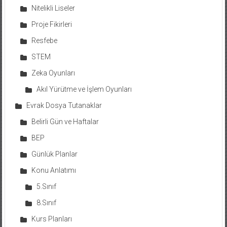
Nitelikli Liseler
Proje Fikirleri
Resfebe
STEM
Zeka Oyunları
Akıl Yürütme ve İşlem Oyunları
Evrak Dosya Tutanaklar
Belirli Gün ve Haftalar
BEP
Günlük Planlar
Konu Anlatımı
5.Sınıf
8.Sınıf
Kurs Planları