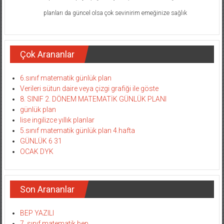
planları da güncel olsa çok sevinirim emeğinize sağlık
Çok Arananlar
6.sınıf matematik günlük plan
Verileri sütun daire veya çizgi grafiği ile göste
8. SINIF 2. DÖNEM MATEMATİK GÜNLÜK PLANI
günlük plan
lise ingilizce yıllık planlar
5.sınıf matematik günlük plan 4.hafta
GÜNLÜK 6 31
OCAK DYK
Son Arananlar
BEP YAZILI
7. sınıf matematik bep