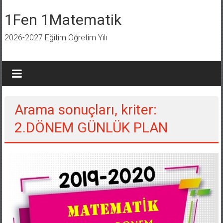
İçeriğe
geç
1Fen 1Matematik
2026-2027 Eğitim Öğretim Yılı
Arama sonuçları, kriter:
2.DÖNEM GÜNLÜK PLAN