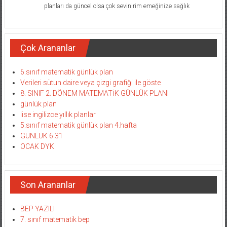
planları da güncel olsa çok sevinirim emeğinize sağlık
Çok Arananlar
6.sınıf matematik günlük plan
Verileri sütun daire veya çizgi grafiği ile göste
8. SINIF 2. DÖNEM MATEMATİK GÜNLÜK PLANI
günlük plan
lise ingilizce yıllık planlar
5.sınıf matematik günlük plan 4.hafta
GÜNLÜK 6 31
OCAK DYK
Son Arananlar
BEP YAZILI
7. sınıf matematik bep