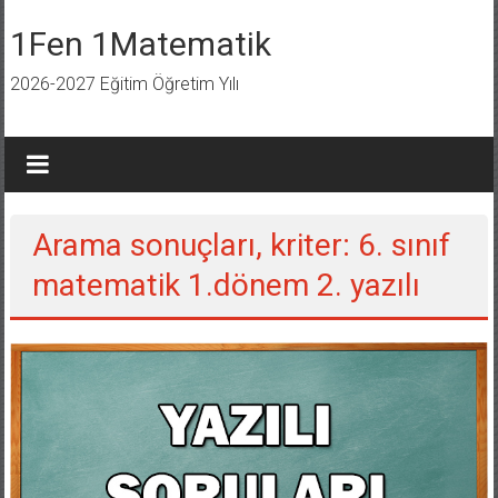
İçeriğe
geç
1Fen 1Matematik
2026-2027 Eğitim Öğretim Yılı
Arama sonuçları, kriter:
6. sınıf
matematik 1.dönem 2. yazılı