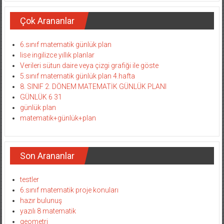
Çok Arananlar
6.sınıf matematik günlük plan
lise ingilizce yıllık planlar
Verileri sütun daire veya çizgi grafiği ile göste
5.sınıf matematik günlük plan 4.hafta
8. SINIF 2. DÖNEM MATEMATİK GÜNLÜK PLANI
GÜNLÜK 6 31
günlük plan
matematik+günlük+plan
Son Arananlar
testler
6.sınıf matematik proje konuları
hazır bulunuş
yazılı 8 matematik
geometri