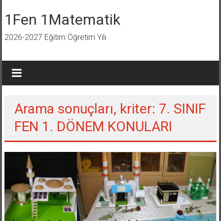
İçeriğe
geç
1Fen 1Matematik
2026-2027 Eğitim Öğretim Yılı
Arama sonuçları, kriter:
7. SINIF
FEN 1. DÖNEM KONULARI