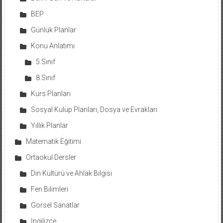
BEP
Günlük Planlar
Konu Anlatımı
5.Sınıf
8.Sınıf
Kurs Planları
Sosyal Kulüp Planları, Dosya ve Evrakları
Yıllık Planlar
Matematik Eğitimi
Ortaokul Dersler
Din Kültürü ve Ahlak Bilgisi
Fen Bilimleri
Görsel Sanatlar
İngilizce