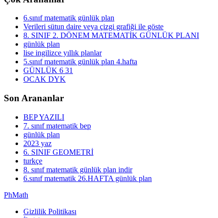
6.sınıf matematik günlük plan
Verileri sütun daire veya çizgi grafiği ile göste
8. SINIF 2. DÖNEM MATEMATİK GÜNLÜK PLANI
günlük plan
lise ingilizce yıllık planlar
5.sınıf matematik günlük plan 4.hafta
GÜNLÜK 6 31
OCAK DYK
Son Arananlar
BEP YAZILI
7. sınıf matematik bep
günlük plan
2023 yaz
6. SINIF GEOMETRİ
turkçe
8. sınıf matematik günlük plan indir
6.sınıf matematik 26.HAFTA günlük plan
PhMath
Gizlilik Politikası