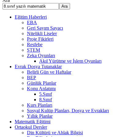
Ara
Ara
Eğitim Haberleri
EBA
Geri Sayım Sayacı
Nitelikli Liseler
Proje Fikirleri
Resfebe
STEM
Zeka Oyunları
Akıl Yürütme ve İşlem Oyunları
Evrak Dosya Tutanaklar
Belirli Gün ve Haftalar
BEP
Günlük Planlar
Konu Anlatımı
5.Sınıf
8.Sınıf
Kurs Planları
Sosyal Kulüp Planları, Dosya ve Evrakları
Yıllık Planlar
Matematik Eğitimi
Ortaokul Dersler
Din Kültürü ve Ahlak Bilgisi