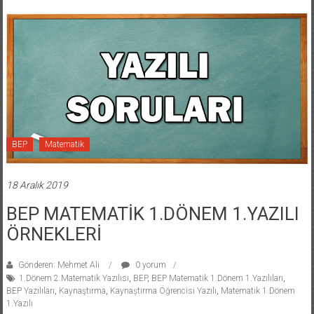
BEP
Matematik
18 Aralık 2019
BEP MATEMATİK 1.DÖNEM 1.YAZILI
ÖRNEKLERİ
Gönderen: Mehmet Ali
0 yorum
1.Dönem 2.Matematik Yazılısı
,
BEP
,
BEP Matematik 1.Dönem 1.Yazılıları
,
BEP Yazılıları
,
Kaynaştırma
,
Kaynaştırma Öğrencisi Yazılı
,
Matematik 1.Dönem
1.Yazılı