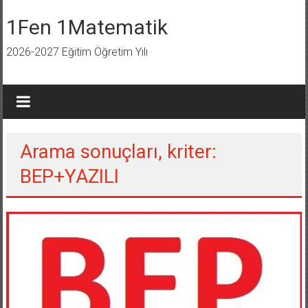
İçeriğe
geç
1Fen 1Matematik
2026-2027 Eğitim Öğretim Yılı
Arama sonuçları, kriter:
BEP+YAZILI