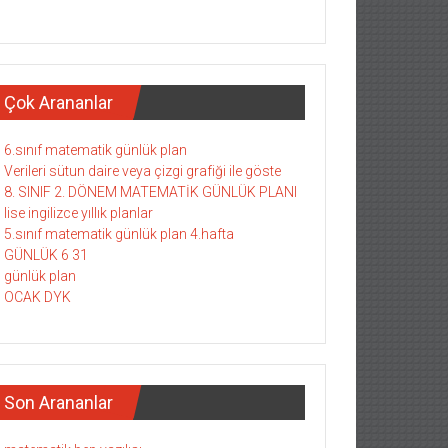
Çok Arananlar
6.sınıf matematik günlük plan
Verileri sütun daire veya çizgi grafiği ile göste
8. SINIF 2. DÖNEM MATEMATİK GÜNLÜK PLANI
lise ingilizce yıllık planlar
5.sınıf matematik günlük plan 4.hafta
GÜNLÜK 6 31
günlük plan
OCAK DYK
Son Arananlar