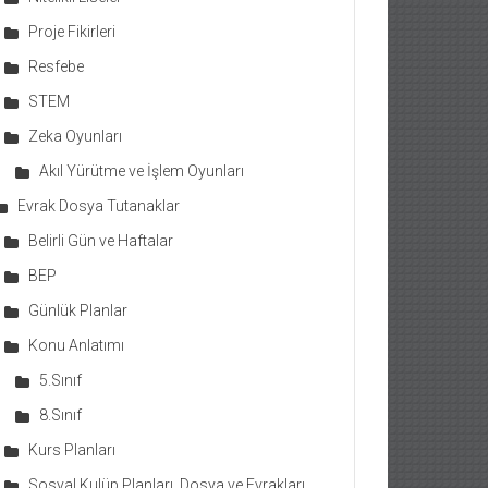
Proje Fikirleri
Resfebe
STEM
Zeka Oyunları
Akıl Yürütme ve İşlem Oyunları
Evrak Dosya Tutanaklar
Belirli Gün ve Haftalar
BEP
Günlük Planlar
Konu Anlatımı
5.Sınıf
8.Sınıf
Kurs Planları
Sosyal Kulüp Planları, Dosya ve Evrakları