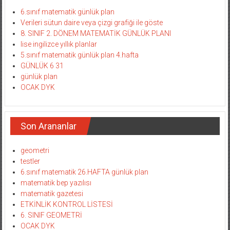
6.sınıf matematik günlük plan
Verileri sütun daire veya çizgi grafiği ile göste
8. SINIF 2. DÖNEM MATEMATİK GÜNLÜK PLANI
lise ingilizce yıllık planlar
5.sınıf matematik günlük plan 4.hafta
GÜNLÜK 6 31
günlük plan
OCAK DYK
Son Arananlar
geometri
testler
6.sınıf matematik 26.HAFTA günlük plan
matematik bep yazılısı
matematik gazetesi
ETKİNLİK KONTROL LİSTESİ
6. SINIF GEOMETRİ
OCAK DYK