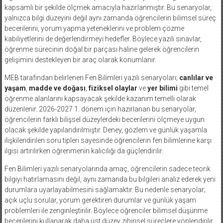
kapsamlı bir şekilde ölçmek amacıyla hazırlanmıştır. Bu senaryolar,
yalnızca bilgi düzeyini değil aynı zamanda öğrencilerin bilimsel süreç
becerilerini, yorum yapma yeteneklerini ve problem çözme
kabiliyetlerini de değerlendirmeyi hedefler. Böylece yazılı sınavlar,
öğrenme sürecinin doğal bir parçası haline gelerek öğrencilerin
gelişimini destekleyen bir araç olarak konumlanır.
MEB tarafından belirlenen Fen Bilimleri yazılı senaryoları;
canlılar ve
yaşam
,
madde ve doğası
,
fiziksel olaylar
ve
yer bilimi
gibi temel
öğrenme alanlarını kapsayacak şekilde kazanım temelli olarak
düzenlenir. 2026-2027 1. dönem için hazırlanan bu senaryolar,
öğrencilerin farklı bilişsel düzeylerdeki becerilerini ölçmeye uygun
olacak şekilde yapılandırılmıştır. Deney, gözlem ve günlük yaşamla
ilişkilendirilen soru tipleri sayesinde öğrencilerin fen bilimlerine karşı
ilgisi artırılırken öğrenmenin kalıcılığı da güçlendirilir.
Fen Bilimleri yazılı senaryolarında amaç, öğrencilerin sadece teorik
bilgiyi hatırlamasını değil, aynı zamanda bu bilgileri analiz ederek yeni
durumlara uyarlayabilmesini sağlamaktır. Bu nedenle senaryolar;
açık uçlu sorular, yorum gerektiren durumlar ve günlük yaşam
problemleri ile zenginleştirilir. Böylece öğrenciler bilimsel düşünme
becerilerini kullanarak daha üst düzey zihinsel süreçlere yönlendirilir.