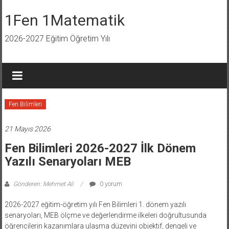
İçeriğe
geç
1Fen 1Matematik
2026-2027 Eğitim Öğretim Yılı
Fen Bilimleri
21 Mayıs 2026
Fen Bilimleri 2026-2027 İlk Dönem
Yazılı Senaryoları MEB
Gönderen: Mehmet Ali
0 yorum
2026-2027 eğitim-öğretim yılı Fen Bilimleri 1. dönem yazılı
senaryoları, MEB ölçme ve değerlendirme ilkeleri doğrultusunda
öğrencilerin kazanımlara ulaşma düzeyini objektif, dengeli ve