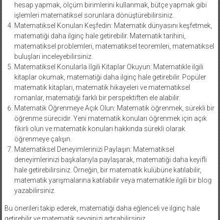
hesap yapmak, ölçüm birimlerini kullanmak, bütçe yapmak gibi
işlemleri matematiksel sorunlara dönüştürebilirsiniz.
Matematiksel Konuları Keşfedin: Matematik dünyasını keşfetmek,
matematiği daha ilginç hale getirebilir. Matematik tarihini,
matematiksel problemleri, matematiksel teoremleri, matematiksel
buluşları inceleyebilirsiniz.
Matematiksel Konularla İlgili Kitaplar Okuyun: Matematikle ilgili
kitaplar okumak, matematiği daha ilginç hale getirebilir. Popüler
matematik kitapları, matematik hikayeleri ve matematiksel
romanlar, matematiği farklı bir perspektiften ele alabilir.
Matematik Öğrenmeye Açık Olun: Matematik öğrenmek, sürekli bir
öğrenme sürecidir. Yeni matematik konuları öğrenmek için açık
fikirli olun ve matematik konuları hakkında sürekli olarak
öğrenmeye çalışın.
Matematiksel Deneyimlerinizi Paylaşın: Matematiksel
deneyimlerinizi başkalarıyla paylaşarak, matematiği daha keyifli
hale getirebilirsiniz. Örneğin, bir matematik kulübüne katılabilir,
matematik yarışmalarına katılabilir veya matematikle ilgili bir blog
yazabilirsiniz.
Bu önerileri takip ederek, matematiği daha eğlenceli ve ilginç hale
getirebilir ve matematik sevginizi artırabilirsiniz.