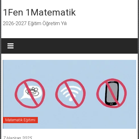
İçeriğe
geç
1Fen 1Matematik
2026-2027 Eğitim Öğretim Yılı
Matematik Eğitimi
7 Haziran 2025