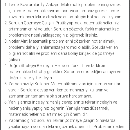
Temel Kavramları İyi Anlayın: Matematik problemlerini çözmek
için temel matematik kavramlarını iyi anlamanız gerekir. Temel
kavramlarınızı tekrar etmek ve anlamak için bol bol pratik yapın.
Soruları Çözmeye Çalışın: Pratik yapmak matematik netlerinizi
artırmanın en iyi yoludur. Soruları çözerek, farklı matematiksel
problemlere nasıl yaklaşacağınızı öğrenebilirsiniz.
Notlar Alın: Matematik problemlerini çözerken notlar almak,
problemi daha iyi anlamınıza yardımcı olabilir. Soruda verilen
bilgileri not alın ve problemi daha kolay bir şekilde çözmeye
çalışın.
Doğru Stratejiyi Belirleyin: Her soru farklıdır ve farklı bir
matematiksel strateji gerektirir. Sorunun ne istediğini anlayın ve
doğru stratejiyi belirleyin.
Zamanınızı İyi Kullanın: Matematik sınavları için zaman sınırları
vardır. Sorulara cevap verirken zamanınızı iyi kullanın ve
zamanınızın tamamını bir soruya harcamayın.
Yanlışlarınızı İnceleyin: Yanlış cevaplarınızı tekrar inceleyin ve
neden yanlış yaptığınızı öğrenin. Yanlışlarınızı düzeltmek,
matematik netlerinizi artırmak için önemlidir.
Yapamadığınız Soruları Tekrar Çözmeye Çalışın: Sınavlarda
yapılamayan soruları tekrar çözmek önemlidir. Problemin neden