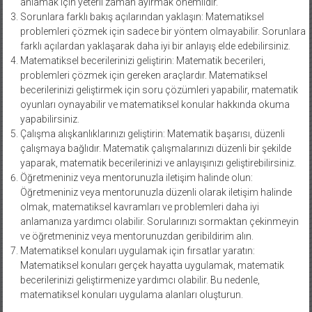
anlamak için yeterli zaman ayırmak önemlidir.
Sorunlara farklı bakış açılarından yaklaşın: Matematiksel
problemleri çözmek için sadece bir yöntem olmayabilir. Sorunlara
farklı açılardan yaklaşarak daha iyi bir anlayış elde edebilirsiniz.
Matematiksel becerilerinizi geliştirin: Matematik becerileri,
problemleri çözmek için gereken araçlardır. Matematiksel
becerilerinizi geliştirmek için soru çözümleri yapabilir, matematik
oyunları oynayabilir ve matematiksel konular hakkında okuma
yapabilirsiniz.
Çalışma alışkanlıklarınızı geliştirin: Matematik başarısı, düzenli
çalışmaya bağlıdır. Matematik çalışmalarınızı düzenli bir şekilde
yaparak, matematik becerilerinizi ve anlayışınızı geliştirebilirsiniz.
Öğretmeniniz veya mentorunuzla iletişim halinde olun:
Öğretmeniniz veya mentorunuzla düzenli olarak iletişim halinde
olmak, matematiksel kavramları ve problemleri daha iyi
anlamanıza yardımcı olabilir. Sorularınızı sormaktan çekinmeyin
ve öğretmeniniz veya mentorunuzdan geribildirim alın.
Matematiksel konuları uygulamak için fırsatlar yaratın:
Matematiksel konuları gerçek hayatta uygulamak, matematik
becerilerinizi geliştirmenize yardımcı olabilir. Bu nedenle,
matematiksel konuları uygulama alanları oluşturun.