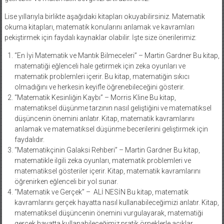
Lise yıllarıyla birlikte aşağıdaki kitapları okuyabilirsiniz. Matematik
okuma kitapları, matematik konularını anlamak ve kavramları
pekiştirmek için faydalı kaynaklar olabilir. İşte size önerilerimiz:
“En İyi Matematik ve Mantık Bilmeceleri” – Martin Gardner Bu kitap,
matematiği eğlenceli hale getirmek için zeka oyunları ve
matematik problemleri içerir. Bu kitap, matematiğin sıkıcı
olmadığını ve herkesin keyifle öğrenebileceğini gösterir.
“Matematik Kesinliğin Kaybı” – Morris Kline Bu kitap,
matematiksel düşünme tarzının nasıl geliştiğini ve matematiksel
düşüncenin önemini anlatır. Kitap, matematik kavramlarını
anlamak ve matematiksel düşünme becerilerini geliştirmek için
faydalıdır.
“Matematikçinin Galaksi Rehberi” – Martin Gardner Bu kitap,
matematikle ilgili zeka oyunları, matematik problemleri ve
matematiksel gösteriler içerir. Kitap, matematik kavramlarını
öğrenirken eğlenceli bir yol sunar.
“Matematik ve Gerçek” – ALİ NESİN Bu kitap, matematik
kavramlarını gerçek hayatta nasıl kullanabileceğimizi anlatır. Kitap,
matematiksel düşüncenin önemini vurgulayarak, matematiği
gerçek hayatta kullanabileceğimiz pratik örneklerle açıklar.