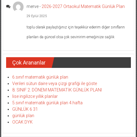
merve
-
2026-2027 Ortaokul Matematik Günlük Plan
29 Eylül 2025
toplu olarak paylaştığınız için teşekkür ederim diğer sınıfların
planları da güncel olsa çok sevinirim emeğinize sağlık
Çok Arananlar
6.sınıf matematik günlük plan
Verileri sütun daire veya çizgi grafiği ile göste
8. SINIF 2. DÖNEM MATEMATİK GÜNLÜK PLANI
lise ingilizce yıllık planlar
5.sınıf matematik günlük plan 4.hafta
GÜNLÜK 6 31
günlük plan
OCAK DYK