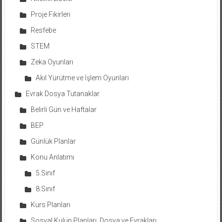
Proje Fikirleri
Resfebe
STEM
Zeka Oyunları
Akıl Yürütme ve İşlem Oyunları
Evrak Dosya Tutanaklar
Belirli Gün ve Haftalar
BEP
Günlük Planlar
Konu Anlatımı
5.Sınıf
8.Sınıf
Kurs Planları
Sosyal Kulüp Planları, Dosya ve Evrakları