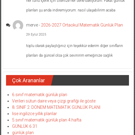
her türlü içerik için sitenize her sene bakıyorum. Fakat günlük
planları şu anda indiremiyorum. nasıl ulaşabilirim acaba
merve
-
2026-2027 Ortaokul Matematik Günlük Plan
29 Eylül 2025
toplu olarak paylaştığınız için teşekkür ederim diğer sınıfların
planları da güncel olsa çok sevinirim emeğinize sağlık
Çok Arananlar
6.sınıf matematik günlük plan
Verileri sütun daire veya çizgi grafiği ile göste
8. SINIF 2. DÖNEM MATEMATİK GÜNLÜK PLANI
lise ingilizce yıllık planlar
5.sınıf matematik günlük plan 4.hafta
GÜNLÜK 6 31
günlük plan